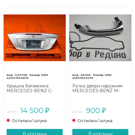
333728
251416
A2037500675
A1647600570
Крышка багажника
Ручка двери наружняя
MERCEDES-BENZ C-
MERCEDES-BENZ M-
класс W203/S203/CL203
класс W164 (2005 - 2008)
(2000 - 2004)
14 500
900
₽
₽
ЦЕНА:
ЦЕНА:
Осталась 1 штука
Осталась 1 штука
В корзину
В корзину