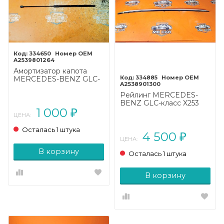
334650
A2539801264
Амортизатор капота
334885
MERCEDES-BENZ GLC-
A2538901300
класс X253 рестайлинг
(2019 - 2025)
Рейлинг MERCEDES-
BENZ GLC-класс X253
1 000
рестайлинг (2019 - 2025)
₽
ЦЕНА:
Осталась 1 штука
4 500
₽
ЦЕНА:
В корзину
Осталась 1 штука
В корзину