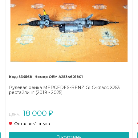
334568
A2534601801
Рулевая рейка MERCEDES-BENZ GLC-класс X253
рестайлинг (2019 - 2025)
18 000
₽
ЦЕНА:
Осталась 1 штука
В корзину