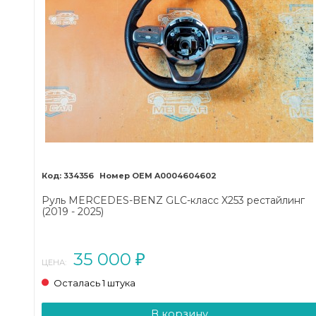
334356
A0004604602
Руль MERCEDES-BENZ GLC-класс X253 рестайлинг
(2019 - 2025)
35 000
₽
ЦЕНА:
Осталась 1 штука
В корзину