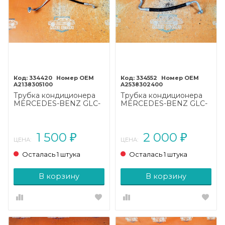
334420
334552
A2138305100
A2538302400
Трубка кондиционера
Трубка кондиционера
MERCEDES-BENZ GLC-
MERCEDES-BENZ GLC-
класс X253 рестайлинг
класс X253 рестайлинг
(2019 - 2025)
(2019 - 2025)
1 500
2 000
₽
₽
ЦЕНА:
ЦЕНА:
Осталась 1 штука
Осталась 1 штука
В корзину
В корзину