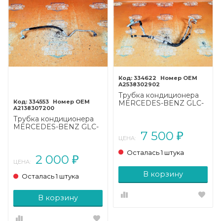
334622
A2538302902
Трубка кондиционера
334553
MERCEDES-BENZ GLC-
A2138307200
класс X253 рестайлинг
(2019 - 2025)
Трубка кондиционера
MERCEDES-BENZ GLC-
7 500
класс X253 рестайлинг
₽
ЦЕНА:
(2019 - 2025)
Осталась 1 штука
2 000
₽
ЦЕНА:
В корзину
Осталась 1 штука
В корзину