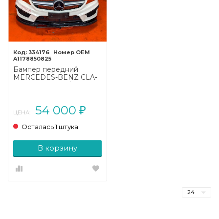
334176
A1178850825
Бампер передний
MERCEDES-BENZ CLA-
класс AMG C117/X117
(2013 - 2016)
54 000
₽
ЦЕНА:
Осталась 1 штука
В корзину