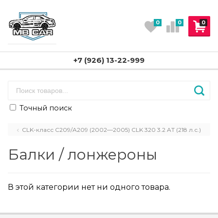
0
0
0
+7 (926) 13-22-999
Точный поиск
CLK-класс C209/A209 (2002—2005) CLK 320 3.2 AT (218 л.с.)
Балки / лонжероны
В этой категории нет ни одного товара.