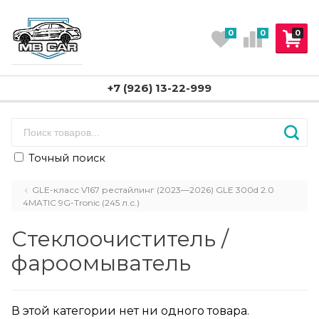
0
0
0
+7 (926) 13-22-999
Точный поиск
GLE-класс V167 рестайлинг (2023—2026) GLE 300d 2.0
4MATIC 9G-Tronic (245 л.с.)
Стеклоочиститель /
фароомыватель
В этой категории нет ни одного товара.