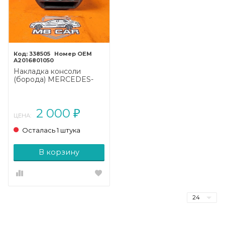
338505
A2016801050
Накладка консоли
(борода) MERCEDES-
BENZ 190 (W201) W201
(1982 - 1993)
2 000
₽
ЦЕНА:
Осталась 1 штука
В корзину