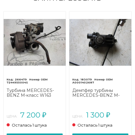
266479
183079
7244955004S
A0001402687
Турбина MERCEDES-
Демпфер турбины
BENZ M-класс W163
MERCEDES-BENZ M-
(1997 - 2001)
класс W163 рестайлинг
(2001 - 2005)
7 200
1 300
₽
₽
ЦЕНА:
ЦЕНА:
Осталась 1 штука
Осталась 1 штука