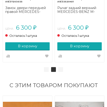
A1637203035
A1633520401
Замок двери передней
Рычаг задний верхний
правой MERCEDES-
MERCEDES-BENZ M-
BENZ M-класс W163
класс W163 рестайлинг
рестайлинг (2001 - 2005)
(2001 - 2005)
6 300
6 300
₽
₽
ЦЕНА:
ЦЕНА:
Осталась 1 штука
Осталась 1 штука
В корзину
В корзину
С ЭТИМ ТОВАРОМ ПОКУПАЮТ