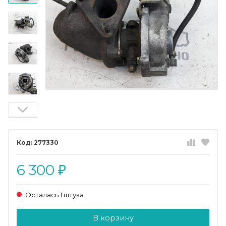
277330
6 300
₽
Осталась 1 штука
Добавляется...
Добавлен
В корзину