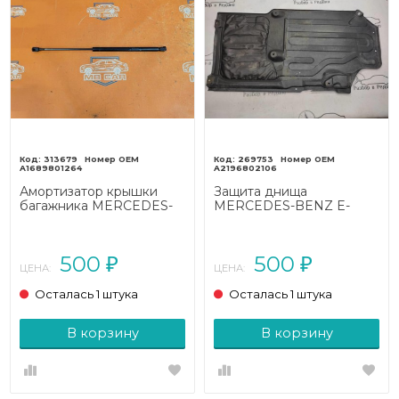
313679
269753
A1689801264
A2196802106
Амортизатор крышки
Защита днища
багажника MERCEDES-
MERCEDES-BENZ E-
BENZ A-класс W168
класс W211/S211
рестайлинг (2001 - 2004)
рестайлинг (2006 - 2009)
500
500
₽
₽
ЦЕНА:
ЦЕНА:
Осталась 1 штука
Осталась 1 штука
В корзину
В корзину