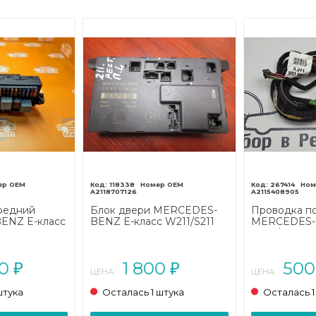
118338
267414
A2118707126
A2115408905
редний
Блок двери MERCEDES-
Проводка п
ENZ E-класс
BENZ E-класс W211/S211
MERCEDES-B
стайлинг
рестайлинг (2006 - 2009)
W211/S211 (2
00
1 800
50
₽
₽
ЦЕНА:
ЦЕНА:
штука
Осталась 1 штука
Осталась 1