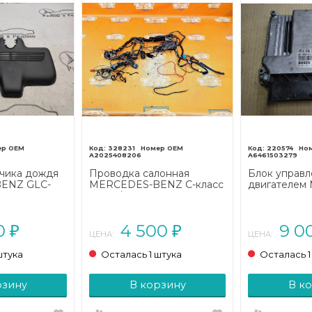
328231
220574
A2025408206
A6461503279
тчика дождя
Проводка салонная
Блок управл
ENZ GLC-
MERCEDES-BENZ C-класс
двигателем
15 - 2019)
W202/S202 (1993 - 1997)
BENZ C-кла
W203/S203/
рестайлинг (
00
4 500
9 0
₽
₽
ЦЕНА:
ЦЕНА:
штука
Осталась 1 штука
Осталась 1
рзину
В корзину
В к