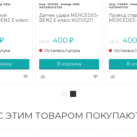
101396
112665
A0028202726
A2115401130
ной
Датчик удара MERCEDES-
Провод ста
ENZ E-класс
BENZ E-класс W211/S211
MERCEDES-B
02 - 2006)
(2002 - 2006)
W211/S211 (2
400
40
₽
₽
ЦЕНА:
ЦЕНА:
штука
Осталась 1 штука
Осталась 1
рзину
В корзину
В к
С ЭТИМ ТОВАРОМ ПОКУПАЮ