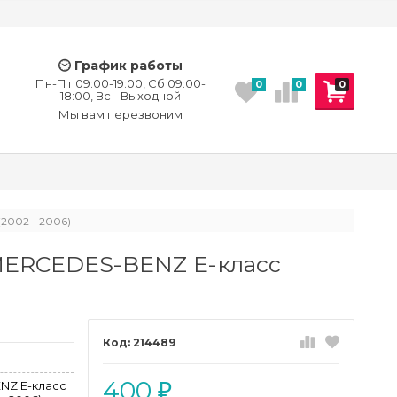
График работы
Пн-Пт 09:00-19:00, Сб 09:00-
0
0
0
18:00, Вс - Выходной
Мы вам перезвоним
2002 - 2006)
MERCEDES-BENZ E-класс
)
214489
400
NZ E-класс
₽