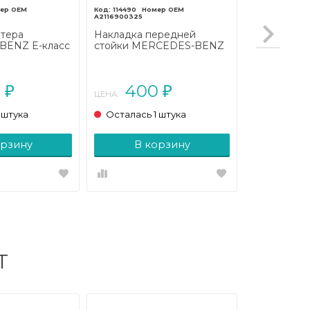
114490
A2116900325
ртера
Накладка передней
ENZ E-класс
стойки MERCEDES-BENZ
002 - 2006)
E-класс W211/S211 (2002 -
2006)
0
400
₽
₽
ЦЕНА:
 штука
Осталась 1 штука
орзину
В корзину
Т