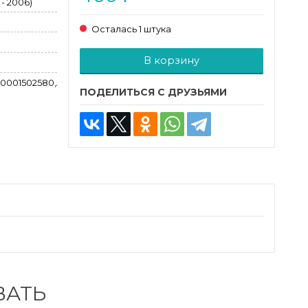
 - 2006)
Осталась 1 штука
Добавляется...
Добавлен
В корзину
A0001502580,A0001502980
ПОДЕЛИТЬСЯ С ДРУЗЬЯМИ
ВАТЬ