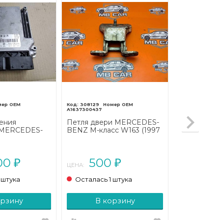
308129
A1637300437
ения
Петля двери MERCEDES-
 MERCEDES-
BENZ M-класс W163 (1997
сс
- 2001)
CL203
2004 - 2008)
00
500
₽
₽
ЦЕНА:
 штука
Осталась 1 штука
орзину
В корзину