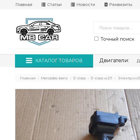
Главная
Статьи
Новости
Реквизиты
Точный поиск
Двигатели:
КАТАЛОГ ТОВАРОВ
Д
Главная
Mercedes-benz
E-class
E-class w211
Электроо