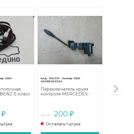
166391
A0085452524
отолочная
Переключатель круиз
ENZ E-класс
контроля MERCEDES-
002 - 2006)
BENZ E-класс W211/S211
(2002 - 2006)
0
200
₽
₽
ЦЕНА:
 штука
Осталась 1 штука