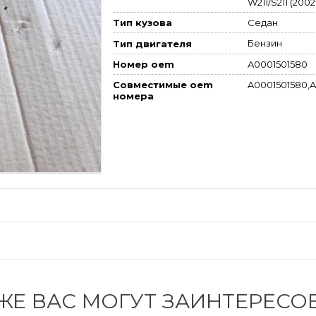
W211/S211 (2002
Седан
Тип кузова
Бензин
Тип двигателя
A0001501580
Номер oem
Совместимые oem
A0001501580,
номера
ЖЕ ВАС МОГУТ ЗАИНТЕРЕСО