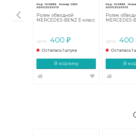
103886
103885
A0002020019
A0002020019
 MERCEDES-
Ролик обводной
Ролик обвод
W211/S211
MERCEDES-BENZ E-класс
MERCEDES-B
W211/S211 (2002 - 2006)
W211/S211 (20
400
400
₽
₽
ЦЕНА:
ЦЕНА:
тука
Осталась 1 штука
Осталась 1 
зину
В корзину
В ко