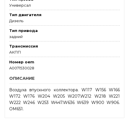
Универсал
Тип двигателя
Дизель
Тип привода
задний
Трансмиссия
АКПП
Номер oem
A0071530028
ОПИСАНИЕ
Воздуха впускного коллектора. W117 W156 W166
W172 W176 W204 W205 W207.W212 W218 W221
W222 W246 W253 W447.W636 W639 W900 W906.
OM651.