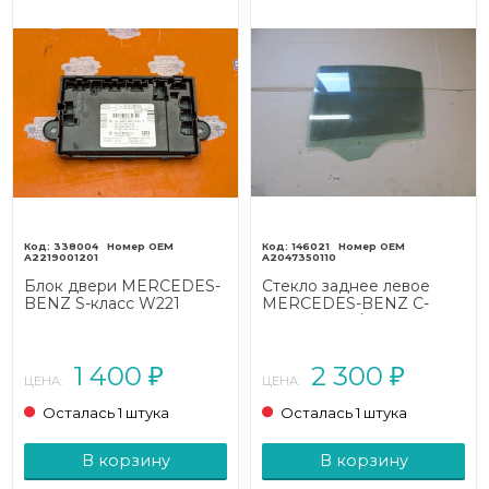
338004
146021
A2219001201
A2047350110
Блок двери MERCEDES-
Стекло заднее левое
BENZ S-класс W221
MERCEDES-BENZ C-
рестайлинг (2009 - 2013)
класс W204/S204 (2006 -
2011)
1 400
2 300
₽
₽
ЦЕНА:
ЦЕНА:
Осталась 1 штука
Осталась 1 штука
В корзину
В корзину