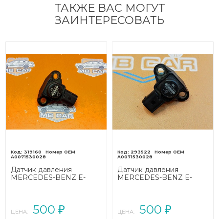
ТАКЖЕ ВАС МОГУТ
ЗАИНТЕРЕСОВАТЬ
319160
293522
A0071530028
A0071530028
Датчик давления
Датчик давления
MERCEDES-BENZ E-
MERCEDES-BENZ E-
класс
класс
W212/S212/C207/A207
W212/S212/C207/A207
(2009 - 2013)
рестайлинг (2013 - 2016)
500
500
₽
₽
ЦЕНА:
ЦЕНА: