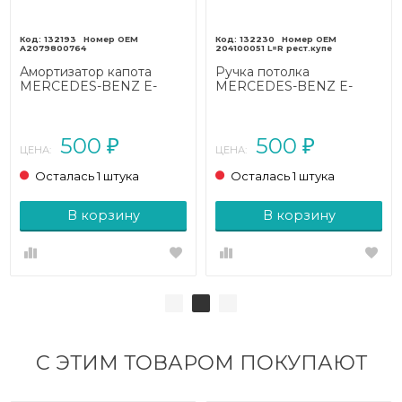
132193
132230
A2079800764
204100051 L=R рест.купе
Амортизатор капота
Ручка потолка
MERCEDES-BENZ E-
MERCEDES-BENZ E-
класс
класс
W212/S212/C207/A207
W212/S212/C207/A207
рестайлинг (2013 - 2016)
рестайлинг (2013 - 2016)
500
500
₽
₽
ЦЕНА:
ЦЕНА:
Осталась 1 штука
Осталась 1 штука
В корзину
В корзину
С ЭТИМ ТОВАРОМ ПОКУПАЮТ