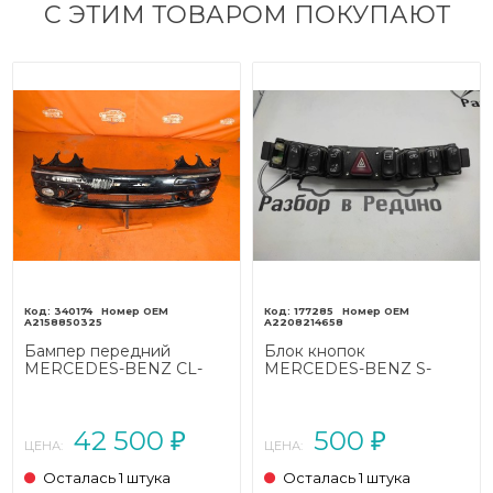
С ЭТИМ ТОВАРОМ ПОКУПАЮТ
340174
177285
A2158850325
A2208214658
Бампер передний
Блок кнопок
MERCEDES-BENZ CL-
MERCEDES-BENZ S-
класс C215 (1999 - 2002)
класс W220 (1998 - 2005)
42 500
500
₽
₽
ЦЕНА:
ЦЕНА:
Осталась 1 штука
Осталась 1 штука