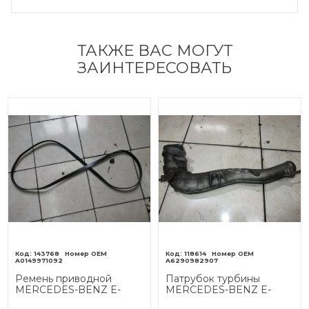
ТАКЖЕ ВАС МОГУТ
ЗАИНТЕРЕСОВАТЬ
143768
118614
A0149971092
A6290982907
Ремень приводной
Патрубок турбины
MERCEDES-BENZ E-
MERCEDES-BENZ E-
класс W211/S211 (2002 -
класс W211/S211