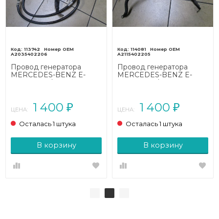
113742
114081
A2035402206
A2115402205
Провод генератора
Провод генератора
MERCEDES-BENZ E-
MERCEDES-BENZ E-
класс W211/S211 (2002 -
класс W211/S211 (2002 -
2006)
2006)
1 400
1 400
₽
₽
ЦЕНА:
ЦЕНА:
Осталась 1 штука
Осталась 1 штука
В корзину
В корзину