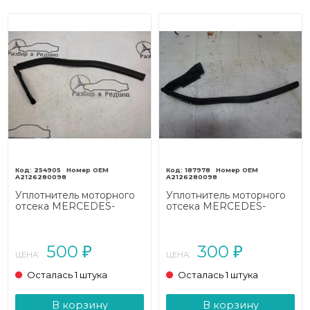
254905
187978
A2126280098
A2126280098
Уплотнитель моторного
Уплотнитель моторного
отсека MERCEDES-
отсека MERCEDES-
BENZ E-класс
BENZ E-класс
W212/S212/C207/A207
W212/S212/C207/A207
(2009 - 2013)
(2009 - 2013)
500
300
₽
₽
ЦЕНА:
ЦЕНА:
Осталась 1 штука
Осталась 1 штука
В корзину
В корзину