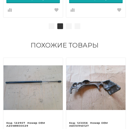
ПОХОЖИЕ ТОВАРЫ
122907
123056
A2048800029
A6510940127