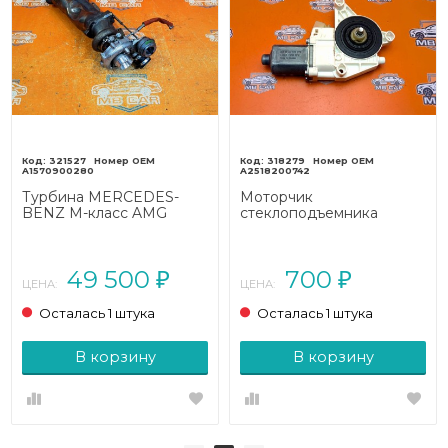
321527
318279
A1570900280
A2518200742
Турбина MERCEDES-
Моторчик
BENZ M-класс AMG
стеклоподъемника
W166 (2011 - 2015)
MERCEDES-BENZ R-
класс W251 рестайлинг
(2007 - 2010) R 350 3.5
49 500
700
7G-Tronic (272 л.с.)
₽
₽
ЦЕНА:
ЦЕНА:
Осталась 1 штука
Осталась 1 штука
В корзину
В корзину