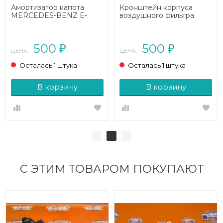
Амортизатор капота
Кронштейн корпуса
MERCEDES-BENZ E-
воздушного фильтра
класс
MERCEDES-BENZ E-
W212/S212/C207/A207
класс
(2009 - 2013)
W212/S212/C207/A207
500
500
(2009 - 2013)
₽
₽
ЦЕНА:
ЦЕНА:
Осталась 1 штука
Осталась 1 штука
В корзину
В корзину
С ЭТИМ ТОВАРОМ ПОКУПАЮТ