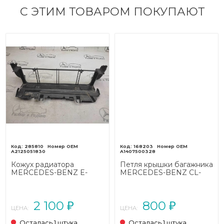
С ЭТИМ ТОВАРОМ ПОКУПАЮТ
285810
168203
A2125051830
A1407500328
Кожух радиатора
Петля крышки багажника
MERCEDES-BENZ E-
MERCEDES-BENZ CL-
класс
класс C140 (1992 - 2000)
W212/S212/C207/A207
(2009 - 2013)
2 100
800
₽
₽
ЦЕНА:
ЦЕНА:
Осталась 1 штука
Осталась 1 штука