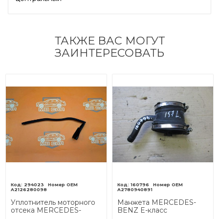
ТАКЖЕ ВАС МОГУТ
ЗАИНТЕРЕСОВАТЬ
294023
160796
A2126280098
A2780940891
Уплотнитель моторного
Манжета MERCEDES-
отсека MERCEDES-
BENZ E-класс
BENZ E-класс
W212/S212/C207/A207