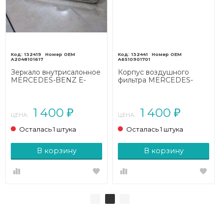
132419
132441
A2048101617
A6510901701
Зеркало внутрисалонное
Корпус воздушного
MERCEDES-BENZ E-
фильтра MERCEDES-
класс
BENZ E-класс
W212/S212/C207/A207
W212/S212/C207/A207
рестайлинг (2013 - 2016)
рестайлинг (2013 - 2016)
1 400
1 400
₽
₽
ЦЕНА:
ЦЕНА:
Осталась 1 штука
Осталась 1 штука
В корзину
В корзину