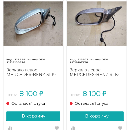
218924
213977
A1718100576
A1718101376
Зеркало левое
Зеркало левое
MERCEDES-BENZ SLK-
MERCEDES-BENZ SLK-
класс R171 (2004 - 2008)
класс R171 (2004 - 2008)
8 100
8 100
₽
₽
ЦЕНА:
ЦЕНА:
Осталась 1 штука
Осталась 1 штука
В корзину
В корзину