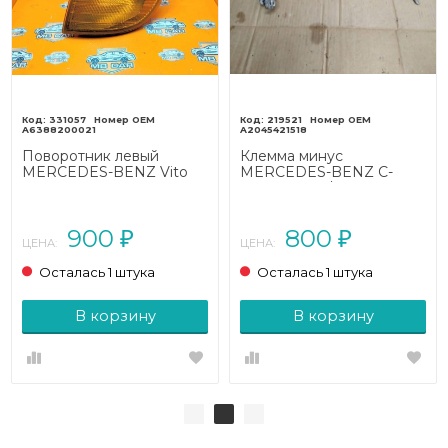
331057
219521
A6388200021
A2045421518
Поворотник левый
Клемма минус
MERCEDES-BENZ Vito
MERCEDES-BENZ C-
W638 (1996 - 2003)
класс W204/S204 (2006 -
2011)
900
800
₽
₽
ЦЕНА:
ЦЕНА:
Осталась 1 штука
Осталась 1 штука
В корзину
В корзину