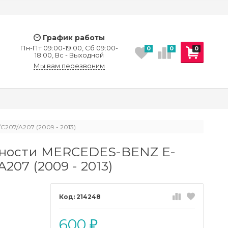
График работы
Пн-Пт 09:00-19:00, Сб 09:00-
0
0
0
18:00, Вс - Выходной
Мы вам перезвоним
207/A207 (2009 - 2013)
сности MERCEDES-BENZ E-
207 (2009 - 2013)
214248
600
₽