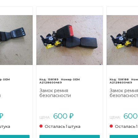
158189
158188
A2128600469
A2128600469
Замок ремня
Замок ремн
и
безопасности
безопаснос
ENZ E-класс
MERCEDES-BENZ E-класс
MERCEDES-B
07/A207
W212/S212/C207/A207
W212/S212/C
013 - 2016)
рестайлинг (2013 - 2016)
рестайлинг (
600
60
₽
₽
ЦЕНА:
ЦЕНА:
штука
Осталась 1 штука
Осталась 1