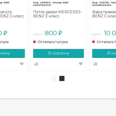
295653
335196
A2047201537
A2048205259
капота
Петля двери MERCEDES-
Фара права
ENZ C-класс
BENZ E-класс
BENZ C-кла
204
W212/S212/C207/A207
С204 рестайл
11 - 2015)
(2009 - 2013)
2015)
00
800
10 
₽
₽
ЦЕНА:
ЦЕНА:
штука
Осталась 1 штука
Осталась 1
рзину
В корзину
В к