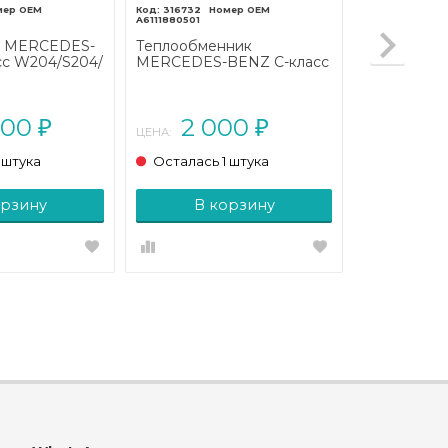
316732
A6111880501
я MERCEDES-
Теплообменник
сс W204/S204/
MERCEDES-BENZ C-класс
инг (2011 -
W203/S203/CL203 (2000 -
2004)
000
2 000
₽
₽
ЦЕНА:
 штука
Осталась 1 штука
орзину
В корзину