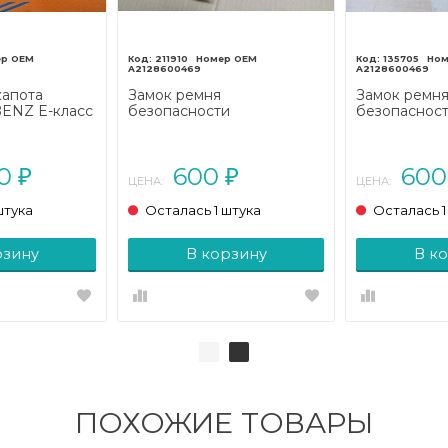
211910
135705
A2128600469
A2128600469
капота
Замок ремня
Замок ремн
ENZ E-класс
безопасности
безопаснос
07/A207
MERCEDES-BENZ E-класс
MERCEDES-B
013 - 2016)
W212/S212/C207/A207
W212/S212/C
рестайлинг (2013 - 2016)
(2009 - 2013)
00
600
60
₽
₽
ЦЕНА:
ЦЕНА:
штука
Осталась 1 штука
Осталась 1
рзину
В корзину
В к
ПОХОЖИЕ ТОВАРЫ