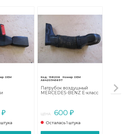
158206
A6420945697
я
Патрубок воздушный
ти
MERCEDES-BENZ E-класс
ENZ E-класс
W212/S212/C207/A207
207/A207
(2009 - 2013)
2013 - 2016)
0
600
₽
₽
ЦЕНА:
 штука
Осталась 1 штука