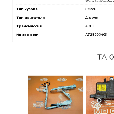
W212/S212/C207/A2
Седан
Тип кузова
Дизель
Тип двигателя
АКПП
Трансмиссия
A2128600469
Номер oem
ТАК