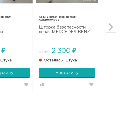
211860
A2128604702
я
Шторка безопасности
ти
левая MERCEDES-BENZ
ENZ E-класс
E-класс
207/A207
W212/S212/C207/A207
рестайлинг (2013 - 2016)
0
2 300
₽
₽
ЦЕНА:
 штука
Осталась 1 штука
орзину
В корзину