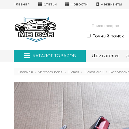
Главная
Статьи
Новости
Реквизиты
Точный поиск
Двигатели:
КАТАЛОГ ТОВАРОВ
Д
Главная
Mercedes-benz
E-class
E-class w212
Безопасно