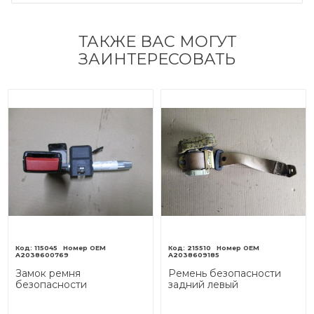
ТАКЖЕ ВАС МОГУТ
ЗАИНТЕРЕСОВАТЬ
115045
215510
A2038600769
A2038609185
Замок ремня
Ремень безопасности
безопасности
задний левый
MERCEDES-BENZ C-
MERCEDES-BENZ C-
класс W203/S203/CL203
класс W203/S203/CL203