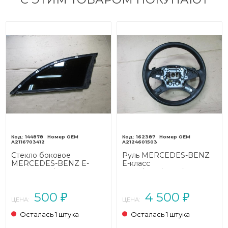
144878
162387
A2116703412
A2124601503
Стекло боковое
Руль MERCEDES-BENZ
MERCEDES-BENZ E-
E-класс
класс W211/S211 (2002 -
W212/S212/C207/A207
2006)
(2009 - 2013)
500
4 500
₽
₽
ЦЕНА:
ЦЕНА:
Осталась 1 штука
Осталась 1 штука