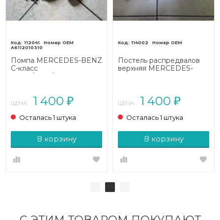
112041
114002
A6112010310
Помпа MERCEDES-BENZ
Постель распредвалов
C-класс
верхняя MERCEDES-
W203/S203/CL203 (2000
BENZ C-класс
- 2004)
W203/S203/CL203 (2000
- 2004)
1 400
1 400
₽
₽
ЦЕНА:
ЦЕНА:
Осталась 1 штука
Осталась 1 штука
В корзину
В корзину
С ЭТИМ ТОВАРОМ ПОКУПАЮТ