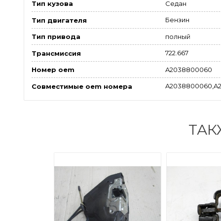
Седан
Тип кузова
Бензин
Тип двигателя
полный
Тип привода
722.667
Трансмиссия
A2038800060
Номер oem
A2038800060,A2
Совместимые oem номера
ТАК