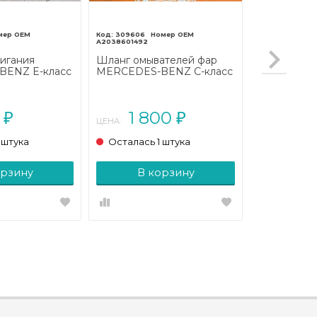
309606
A2038601492
игания
Шланг омывателей фар
ENZ E-класс
MERCEDES-BENZ C-класс
002 - 2006)
W203/S203/CL203 (2000 -
2004)
0
1 800
₽
₽
ЦЕНА:
 штука
Осталась 1 штука
орзину
В корзину