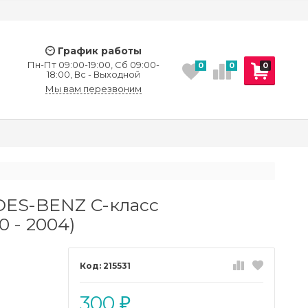
График работы
Пн-Пт 09:00-19:00, Сб 09:00-
0
0
0
18:00, Вс - Выходной
Мы вам перезвоним
)
DES-BENZ C-класс
 - 2004)
215531
300
₽