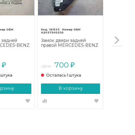
161533
A2037300235
 задней
Замок двери задней
RCEDES-BENZ
правой MERCEDES-BENZ
3/S203/CL203
C-класс W203/S203/CL203
2004 - 2008)
рестайлинг (2004 - 2008)
0
700
₽
₽
ЦЕНА:
 штука
Осталась 1 штука
орзину
В корзину