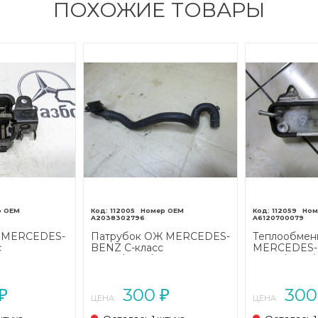
ПОХОЖИЕ ТОВАРЫ
112005
112059
A2038302796
A6120700079
а MERCEDES-
Патрубок ОЖ MERCEDES-
Теплообмен
с
BENZ C-класс
MERCEDES-B
203 (2000 -
W203/S203/CL203 (2000 -
W203/S203/C
2004)
2004)
300
30
₽
₽
ЦЕНА:
ЦЕНА: