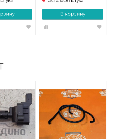
 штука
Осталась 1 штука
орзину
В корзину
Т