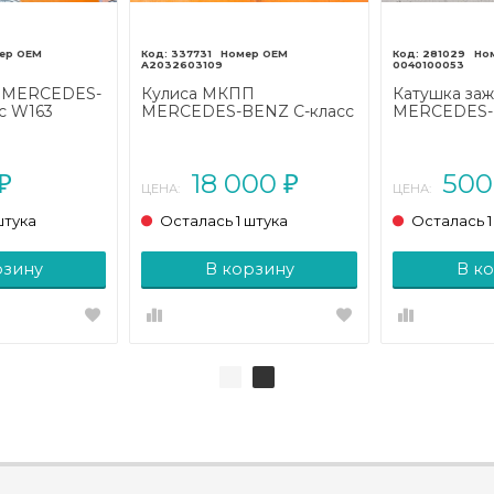
337731
281029
A2032603109
0040100053
а MERCEDES-
Кулиса МКПП
Катушка заж
с W163
MERCEDES-BENZ C-класс
MERCEDES-B
001 - 2005)
W203/S203/CL203 (2000 -
W211/S211 (2
2004)
18 000
50
₽
₽
ЦЕНА:
ЦЕНА:
штука
Осталась 1 штука
Осталась 1
рзину
В корзину
В к