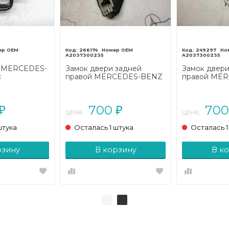
266174
249297
A2037300235
A2037300235
а MERCEDES-
Замок двери задней
Замок двери
с
правой MERCEDES-BENZ
правой ME
203 (2000 -
C-класс W203/S203/CL203
C-класс W20
рестайлинг (2004 - 2008)
рестайлинг (
700
70
₽
₽
ЦЕНА:
ЦЕНА:
штука
Осталась 1 штука
Осталась 1
рзину
В корзину
В к