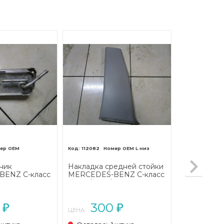
112082
L низ
ник
Накладка средней стойки
ENZ C-класс
MERCEDES-BENZ C-класс
L203 (2000 -
W203/S203/CL203 (2000 -
2004)
0
300
₽
₽
ЦЕНА: