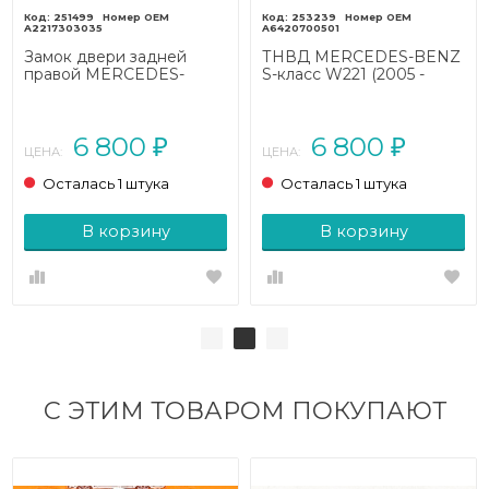
251499
253239
A2217303035
A6420700501
Замок двери задней
ТНВД MERCEDES-BENZ
правой MERCEDES-
S-класс W221 (2005 -
BENZ S-класс W221
2009)
(2005 - 2009)
6 800
6 800
₽
₽
ЦЕНА:
ЦЕНА:
Осталась 1 штука
Осталась 1 штука
В корзину
В корзину
С ЭТИМ ТОВАРОМ ПОКУПАЮТ