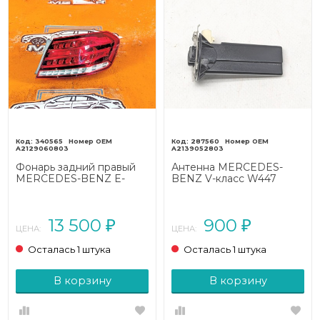
340565
287560
A2129060803
A2139052803
Фонарь задний правый
Антенна MERCEDES-
MERCEDES-BENZ E-
BENZ V-класс W447
класс
рестайлинг (2019 - 2026)
W212/S212/C207/A207
рестайлинг (2013 - 2016)
13 500
900
₽
₽
ЦЕНА:
ЦЕНА:
Осталась 1 штука
Осталась 1 штука
В корзину
В корзину