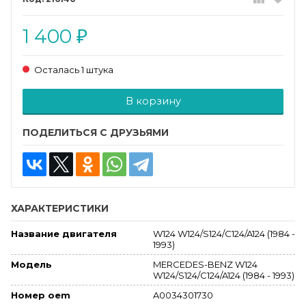
1 400
₽
Осталась 1 штука
Добавляется...
Добавлен
В корзину
ПОДЕЛИТЬСЯ С ДРУЗЬЯМИ
ХАРАКТЕРИСТИКИ
W124 W124/S124/C124/A124 (1984 -
Название двигателя
1993)
MERCEDES-BENZ W124
Модель
W124/S124/C124/A124 (1984 - 1993)
A0034301730
Номер oem