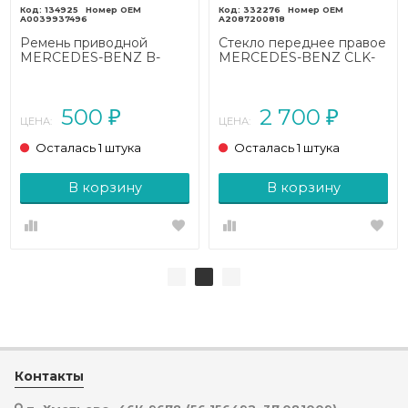
134925
332276
A0039937496
A2087200818
Ремень приводной
Стекло переднее правое
MERCEDES-BENZ B-
MERCEDES-BENZ CLK-
класс W246 (2011 - 2014)
класс C208/A208 (1997 -
2000)
500
2 700
₽
₽
ЦЕНА:
ЦЕНА:
Осталась 1 штука
Осталась 1 штука
В корзину
В корзину
Контакты