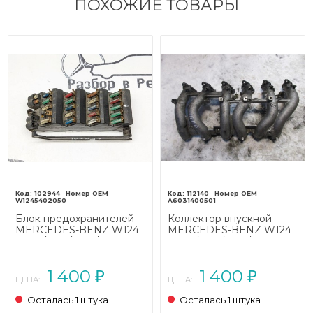
ПОХОЖИЕ ТОВАРЫ
102944
112140
W1245402050
A6031400501
Блок предохранителей
Коллектор впускной
MERCEDES-BENZ W124
MERCEDES-BENZ W124
W124/S124/C124/A124
W124/S124/C124/A124
(1984 - 1993)
(1984 - 1993)
1 400
1 400
₽
₽
ЦЕНА:
ЦЕНА:
Осталась 1 штука
Осталась 1 штука