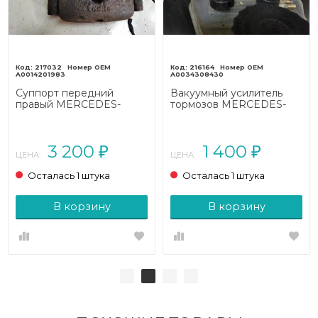
217032
216164
A0014201983
A0034308430
Суппорт передний
Вакуумный усилитель
правый MERCEDES-
тормозов MERCEDES-
BENZ E-класс
BENZ W124
W124/S124/C124/A124
W124/S124/C124/A124
(1984 - 1997)
(1984 - 1993)
3 200
1 400
₽
₽
ЦЕНА:
ЦЕНА:
Осталась 1 штука
Осталась 1 штука
В корзину
В корзину