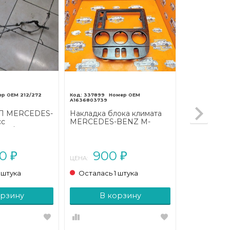
212/272
337899
A1636803739
ПП MERCEDES-
Накладка блока климата
сс
MERCEDES-BENZ M-
207/A207
класс W163 рестайлинг
(2001 - 2005)
00
900
₽
₽
ЦЕНА:
 штука
Осталась 1 штука
орзину
В корзину