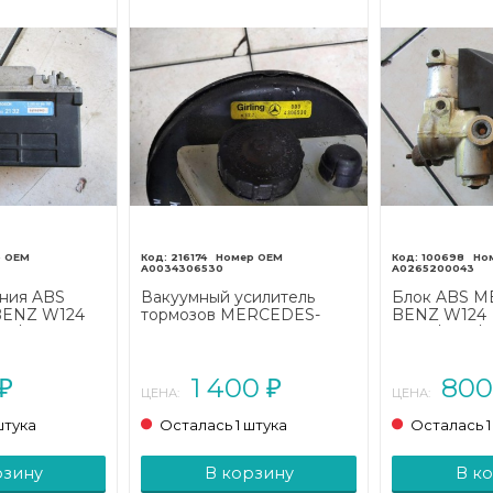
216174
100698
A0034306530
A0265200043
ения ABS
Вакуумный усилитель
Блок ABS M
ENZ W124
тормозов MERCEDES-
BENZ W124
24/A124 (1984
BENZ W124
W124/S124/C
W124/S124/C124/A124 (1984
- 1993)
- 1993)
1 400
80
₽
₽
ЦЕНА:
ЦЕНА:
штука
Осталась 1 штука
Осталась 1
рзину
В корзину
В к