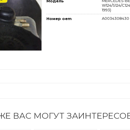
MERCEDES-BE
Модель
W124/S124/C124/
1993)
A0034308430
Номер oem
ЖЕ ВАС МОГУТ ЗАИНТЕРЕСО