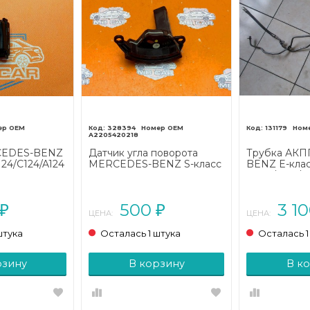
328394
131179
A2205420218
CEDES-BENZ
Датчик угла поворота
Трубка АК
24/C124/A124
MERCEDES-BENZ S-класс
BENZ E-кла
W220 (1998 - 2005)
W212/S212/C
(2009 - 2013)
500
3 1
₽
₽
ЦЕНА:
ЦЕНА:
штука
Осталась 1 штука
Осталась 1
рзину
В корзину
В к