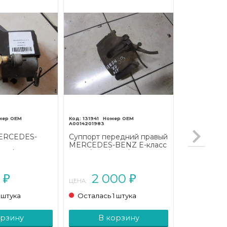
131941
A0014201983
ERCEDES-
Суппорт передний правый
MERCEDES-BENZ E-класс
124/A124 (1984
W124/S124/C124/A124 (1984
- 1997)
0
2 000
₽
₽
ЦЕНА:
 штука
Осталась 1 штука
орзину
В корзину