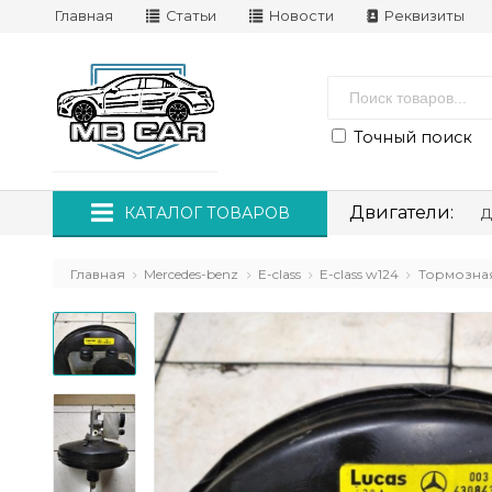
Главная
Статьи
Новости
Реквизиты
Точный поиск
Двигатели:
КАТАЛОГ ТОВАРОВ
Д
Главная
Mercedes-benz
E-class
E-class w124
Тормозная