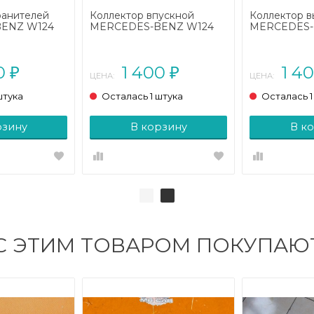
ранителей
Коллектор впускной
Коллектор 
ENZ W124
MERCEDES-BENZ W124
MERCEDES-
24/A124 (1984
W124/S124/C124/A124 (1984
W124/S124/C
- 1993)
- 1993)
00
1 400
1 4
₽
₽
ЦЕНА:
ЦЕНА:
штука
Осталась 1 штука
Осталась 1
рзину
В корзину
В к
С ЭТИМ ТОВАРОМ ПОКУПАЮ