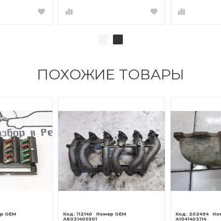
ПОХОЖИЕ ТОВАРЫ
112140
202494
A6031400501
A1041403114