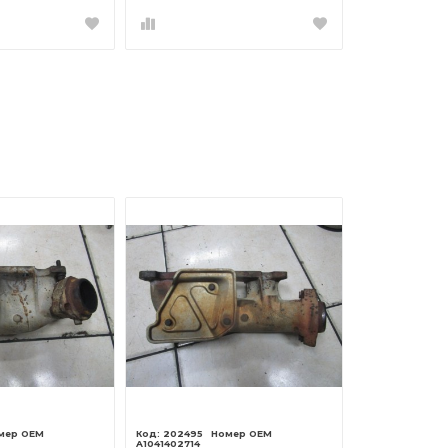
202495
A1041402714