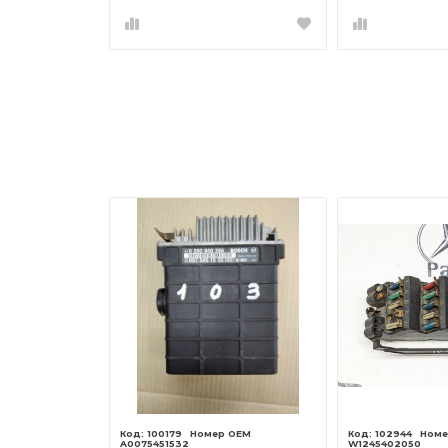
100179
102944
A0075451532
W1245402050