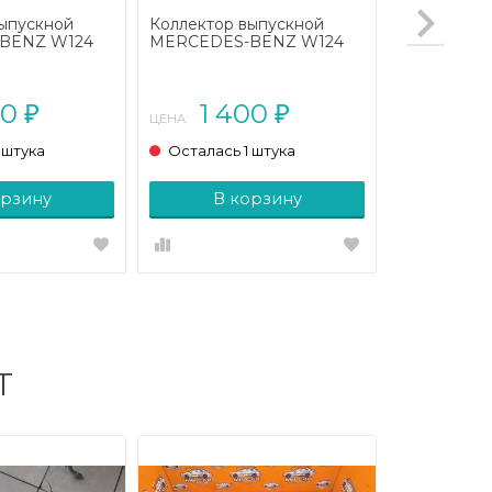
выпускной
Коллектор выпускной
BENZ W124
MERCEDES-BENZ W124
124/A124 (1984
W124/S124/C124/A124 (1984
- 1993)
00
1 400
₽
₽
ЦЕНА:
 штука
Осталась 1 штука
орзину
В корзину
Т