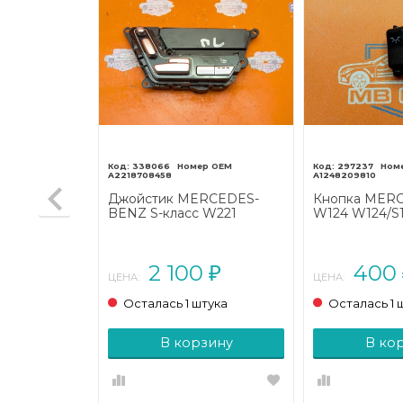
338066
297237
A2218708458
A1248209810
овина
Джойстик MERCEDES-
Кнопка MER
NZ M-
BENZ S-класс W221
W124 W124/S1
97 - 2001)
рестайлинг (2009 - 2013)
(1984 - 1993)
2 100
400
₽
₽
ЦЕНА:
ЦЕНА:
тука
Осталась 1 штука
Осталась 1 
зину
В корзину
В ко