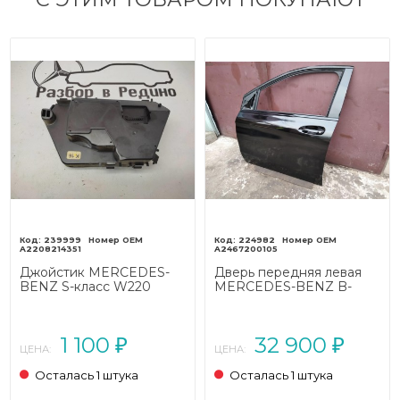
239999
224982
A2208214351
A2467200105
Джойстик MERCEDES-
Дверь передняя левая
BENZ S-класс W220
MERCEDES-BENZ B-
(1998 - 2005)
класс W246 рестайлинг
(2014 - 2018)
1 100
32 900
₽
₽
ЦЕНА:
ЦЕНА:
Осталась 1 штука
Осталась 1 штука