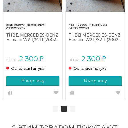
103877
102766
A6460700401
A6460700401
ТНВД MERCEDES-BENZ
ТНВД MERCEDES-BENZ
E-класс W211/S211 (2002 -
E-класс W211/S211 (2002 -
2006)
2006)
2 300
2 300
₽
₽
ЦЕНА:
ЦЕНА:
Осталась 1 штука
Осталась 1 штука
В корзину
В корзину
С ЭТИМ ТОВАРОМ ПОКУПАЮТ