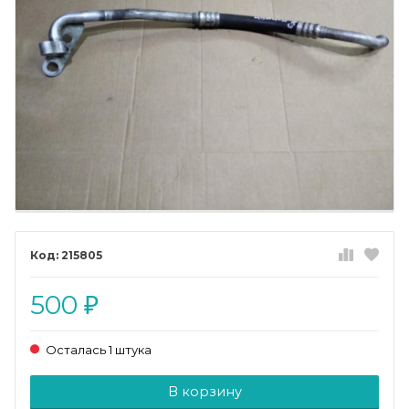
215805
500
₽
Осталась 1 штука
Добавляется...
Добавлен
В корзину