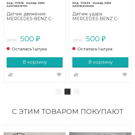
111916
111920
A2038219751
A0018204426
Датчик движения
Датчик удара
MERCEDES-BENZ C-
MERCEDES-BENZ C-
класс W203/S203/CL203
класс W203/S203/CL203
(2000 - 2004)
(2000 - 2004)
500
500
₽
₽
ЦЕНА:
ЦЕНА:
Осталась 1 штука
Осталась 1 штука
В корзину
В корзину
С ЭТИМ ТОВАРОМ ПОКУПАЮТ