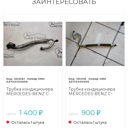
ЗАИНТЕРЕСОВАТЬ
262561
155345
A2722300656
A2712300056
Трубка кондиционера
Трубка кондиционера
MERCEDES-BENZ C-
MERCEDES-BENZ C-
класс W203/S203/CL203
класс W203/S203/CL203
(2000 - 2004)
рестайлинг (2004 - 2008)
1 400
900
₽
₽
ЦЕНА:
ЦЕНА:
Осталась 1 штука
Осталась 1 штука