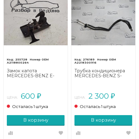
255728
276189
A2118800264
A2218300916
Замок капота
Трубка кондиционера
MERCEDES-BENZ E-
MERCEDES-BENZ S-
класс W211/S211 (2002 -
класс W221 рестайлинг
2006)
(2009 - 2013)
600
2 300
₽
₽
ЦЕНА:
ЦЕНА:
Осталась 1 штука
Осталась 1 штука
В корзину
В корзину