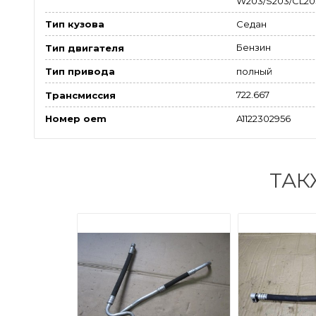
W203/S203/CL203
Седан
Тип кузова
Бензин
Тип двигателя
полный
Тип привода
722.667
Трансмиссия
A1122302956
Номер oem
ТАК