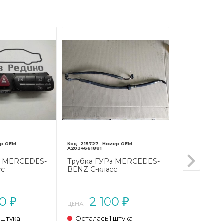
215727
A2034661881
к MERCEDES-
Трубка ГУРа MERCEDES-
сс
BENZ C-класс
L203 (2000 -
W203/S203/CL203 (2000 -
2004)
00
2 100
₽
₽
ЦЕНА:
 штука
Осталась 1 штука