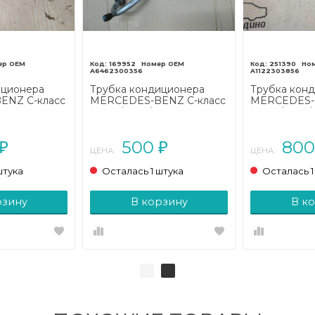
169952
251390
A6462300356
A1122303856
иционера
Трубка кондиционера
Трубка кон
ENZ C-класс
MERCEDES-BENZ C-класс
MERCEDES-B
L203
W203/S203/CL203 (2000 -
W203/S203/C
004 - 2008)
2004)
2004)
500
80
₽
₽
ЦЕНА:
ЦЕНА:
штука
Осталась 1 штука
Осталась 1
рзину
В корзину
В к