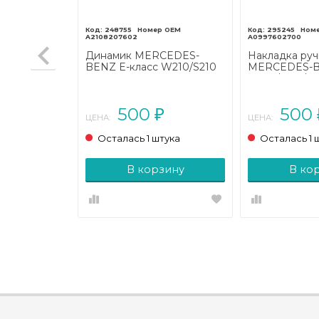
248755
295245
A2108207602
A0997602700
 MERCEDES-
Динамик MERCEDES-
Накладка руч
 W163
BENZ E-класс W210/S210
MERCEDES-B
01 - 2005)
рестайлинг (1999 - 2003)
W222/C217/A21
2017)
00
500
500
₽
₽
ЦЕНА:
ЦЕНА:
тука
Осталась 1 штука
Осталась 1 
зину
В корзину
В ко