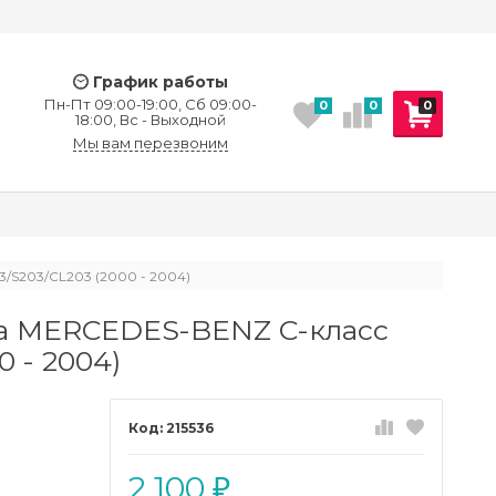
График работы
Пн-Пт 09:00-19:00, Сб 09:00-
0
0
0
18:00, Вс - Выходной
Мы вам перезвоним
S203/CL203 (2000 - 2004)
а MERCEDES-BENZ C-класс
 - 2004)
215536
2 100
₽