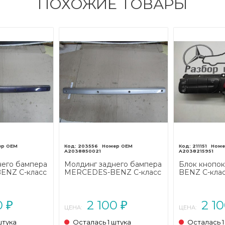
ПОХОЖИЕ ТОВАРЫ
203556
211151
A2038850021
A2038215951
него бампера
Молдинг заднего бампера
Блок кнопо
ENZ C-класс
MERCEDES-BENZ C-класс
BENZ C-кла
203 (2000 -
W203/S203/CL203 (2000 -
W203/S203/C
2004)
2004)
0
2 100
2 1
₽
₽
ЦЕНА:
ЦЕНА:
штука
Осталась 1 штука
Осталась 1