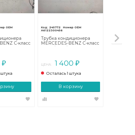
245772
A6122300456
диционера
Трубка кондиционера
ENZ C-класс
MERCEDES-BENZ C-класс
L203 (2000 -
W203/S203/CL203 (2000 -
2004)
0
1 400
₽
₽
ЦЕНА:
 штука
Осталась 1 штука
орзину
В корзину