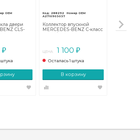
288292
A2710903037
кла двери
Коллектор впускной
BENZ CLS-
MERCEDES-BENZ C-класс
218 (2010 -
W204/S204 (2006 - 2011)
0
1 100
₽
₽
ЦЕНА:
 штука
Осталась 1 штука
орзину
В корзину