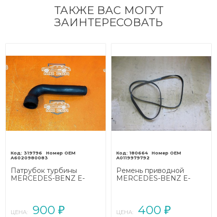
ТАКЖЕ ВАС МОГУТ
ЗАИНТЕРЕСОВАТЬ
319796
180664
A6020980083
A0119979792
Патрубок турбины
Ремень приводной
MERCEDES-BENZ E-
MERCEDES-BENZ E-
класс W210/S210 (1995 -
класс W210/S210 (1995 -
1999)
1999)
900
400
₽
₽
ЦЕНА:
ЦЕНА: