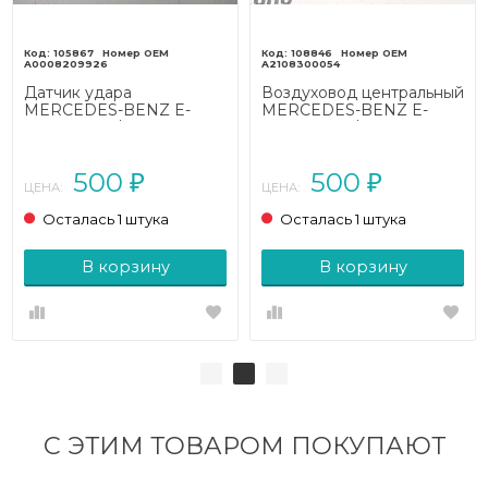
105867
108846
A0008209926
A2108300054
Датчик удара
Воздуховод центральный
MERCEDES-BENZ E-
MERCEDES-BENZ E-
класс W210/S210 (1995 -
класс W210/S210 (1995 -
1999)
1999)
500
500
₽
₽
ЦЕНА:
ЦЕНА:
Осталась 1 штука
Осталась 1 штука
В корзину
В корзину
С ЭТИМ ТОВАРОМ ПОКУПАЮТ