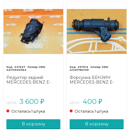
331927
297512
A2113500562
A1120780149
Редуктор задний
Форсунка БЕНЗИН
MERCEDES-BENZ E-
MERCEDES-BENZ E-
класс W211/S211 (2002 -
класс W211/S211 (2002 -
2006)
2006) E 240 2.6 MT (177
л.с.)
3 600
400
₽
₽
ЦЕНА:
ЦЕНА:
Осталась 1 штука
Осталась 1 штука
В корзину
В корзину