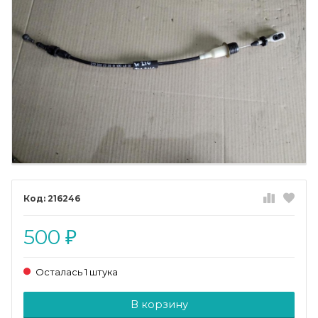
216246
500
₽
Осталась 1 штука
Добавляется...
Добавлен
В корзину