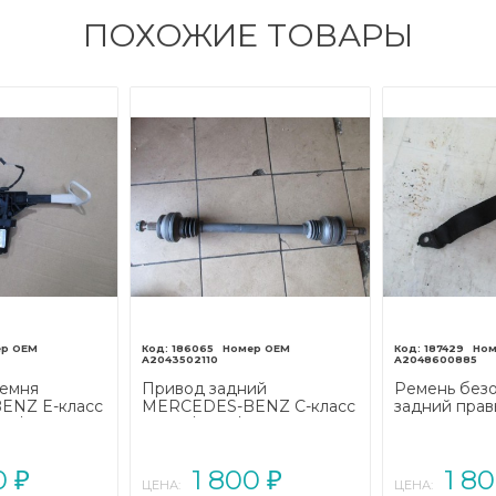
ПОХОЖИЕ ТОВАРЫ
186065
187429
A2043502110
A2048600885
ремня
Привод задний
Ремень без
ENZ E-класс
MERCEDES-BENZ C-класс
задний пра
07/A207
W204/S204/С204
MERCEDES-B
013 - 2016)
рестайлинг (2011 - 2015)
W204/S204/
рестайлинг (2
0
1 800
1 8
₽
₽
ЦЕНА:
ЦЕНА: