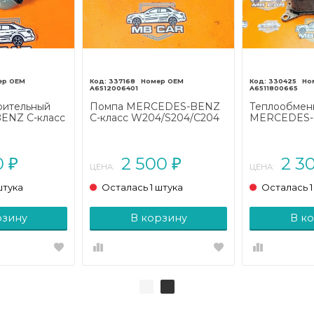
337168
330425
A6512006401
A6511800665
рительный
Помпа MERCEDES-BENZ
Теплообмен
ENZ C-класс
C-класс W204/S204/С204
MERCEDES-B
204
рестайлинг (2011 - 2015)
W204/S204/
11 - 2015)
рестайлинг (2
0
2 500
2 3
₽
₽
ЦЕНА:
ЦЕНА:
штука
Осталась 1 штука
Осталась 1
рзину
В корзину
В к