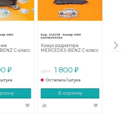
335318
A2045050430
ник
Кожух радиатора
ENZ C-класс
MERCEDES-BENZ C-класс
С204
W204/S204/С204
011 - 2015)
рестайлинг (2011 - 2015)
00
1 800
₽
₽
ЦЕНА:
 штука
Осталась 1 штука
орзину
В корзину