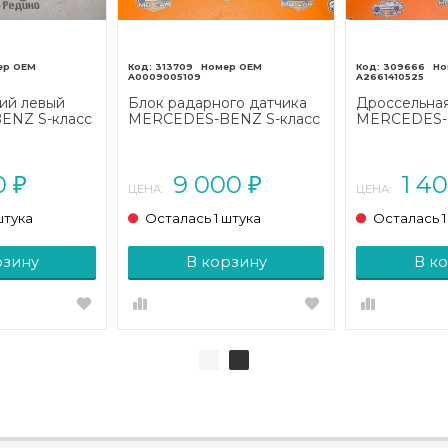
313709
309666
A0009005109
A2661410525
ий левый
Блок радарного датчика
Дроссельная
ENZ S-класс
MERCEDES-BENZ S-класс
MERCEDES-B
2005)
W222/C217/A217 (2013 -
W204/S204 (2
2017)
0
9 000
1 4
₽
₽
ЦЕНА:
ЦЕНА:
штука
Осталась 1 штука
Осталась 1
рзину
В корзину
В к