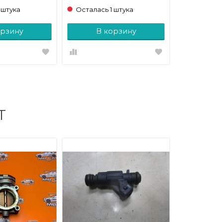
 штука
Осталась 1 штука
орзину
В корзину
Т