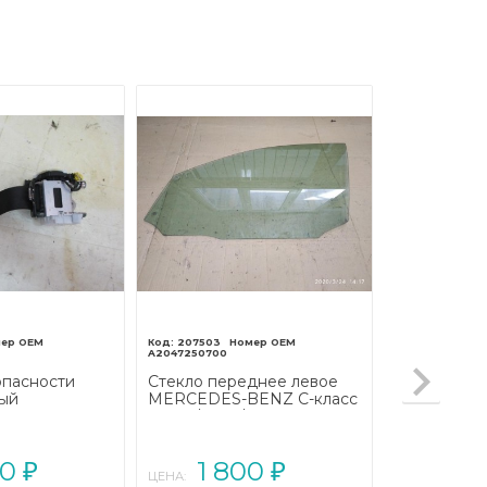
207503
A2047250700
опасности
Стекло переднее левое
вый
MERCEDES-BENZ C-класс
ENZ C-класс
W204/S204/С204
С204
рестайлинг (2011 - 2015)
011 - 2015)
00
1 800
₽
₽
ЦЕНА: