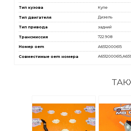
Купе
Тип кузова
Дизель
Тип двигателя
задний
Тип привода
722.908
Трансмиссия
A6512000615
Номер oem
A6512000615,A651
Совместимые oem номера
ТАК