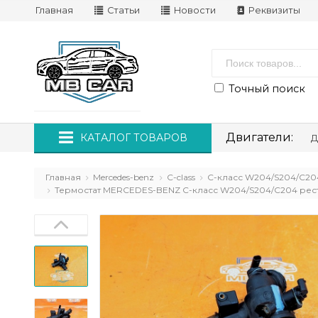
Главная
Статьи
Новости
Реквизиты
Точный поиск
Двигатели:
КАТАЛОГ ТОВАРОВ
Д
Главная
Mercedes-benz
C-class
C-класс W204/S204/С204
Термостат MERCEDES-BENZ C-класс W204/S204/С204 рестай