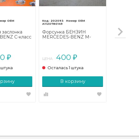
202093
A1120780149
 заслонка
Форсунка БЕНЗИН
ENZ C-класс
MERCEDES-BENZ M-
006 - 2011)
класс W163 (1997 - 2001)
00
400
₽
₽
ЦЕНА:
 штука
Осталась 1 штука
орзину
В корзину