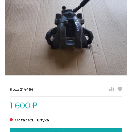
214454
1 600
₽
Осталась 1 штука
Добавляется...
Добавлен