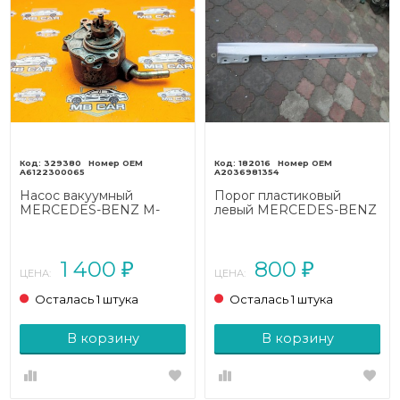
329380
182016
A6122300065
A2036981354
Насос вакуумный
Порог пластиковый
MERCEDES-BENZ M-
левый MERCEDES-BENZ
класс W163 рестайлинг
C-класс
(2001 - 2005)
W203/S203/CL203 (2000
- 2004)
1 400
800
₽
₽
ЦЕНА:
ЦЕНА:
Осталась 1 штука
Осталась 1 штука
В корзину
В корзину