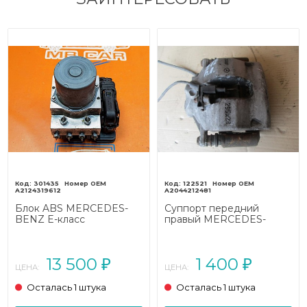
301435
122521
A2124319612
A2044212481
Блок ABS MERCEDES-
Суппорт передний
BENZ E-класс
правый MERCEDES-
W212/S212/C207/A207
BENZ E-класс
рестайлинг (2013 - 2016)
W212/S212/C207/A207
(2009 - 2013)
13 500
1 400
₽
₽
ЦЕНА:
ЦЕНА:
Осталась 1 штука
Осталась 1 штука