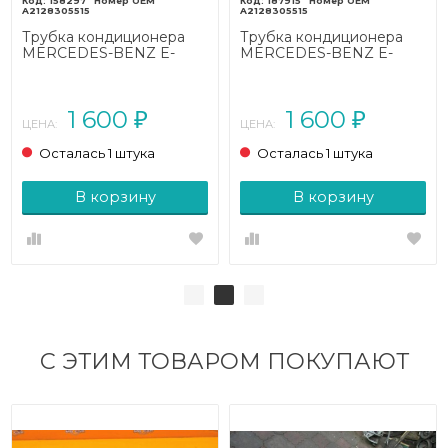
158297
187915
A2128305515
A2128305515
Трубка кондиционера
Трубка кондиционера
MERCEDES-BENZ E-
MERCEDES-BENZ E-
класс
класс
W212/S212/C207/A207
W212/S212/C207/A207
рестайлинг (2013 - 2016)
(2009 - 2013)
1 600
1 600
₽
₽
ЦЕНА:
ЦЕНА:
Осталась 1 штука
Осталась 1 штука
В корзину
В корзину
С ЭТИМ ТОВАРОМ ПОКУПАЮТ