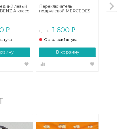
редний левый
Переключатель
ENZ A-класс
подрулевой MERCEDES-
- 2008)
BENZ A-класс W169 (2004
- 2008)
00
1 600
₽
₽
ЦЕНА:
 штука
Осталась 1 штука
орзину
В корзину
Т