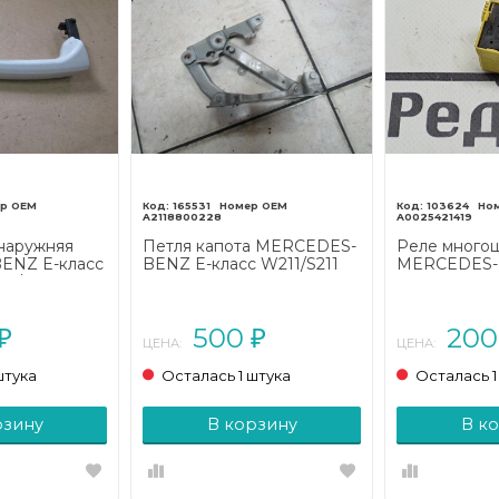
165531
103624
A2118800228
A0025421419
наружняя
Петля капота MERCEDES-
Реле много
ENZ E-класс
BENZ E-класс W211/S211
MERCEDES-
07/A207
(2002 - 2006)
класс W163 (
013 - 2016)
500
20
₽
₽
ЦЕНА:
ЦЕНА:
штука
Осталась 1 штука
Осталась 1
рзину
В корзину
В к