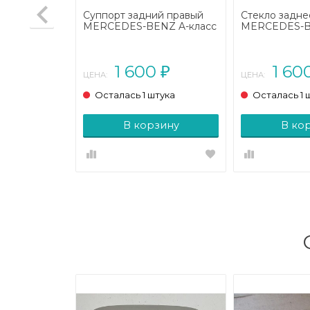
а
Суппорт задний правый
Стекло задне
NZ A-класс
MERCEDES-BENZ A-класс
MERCEDES-B
2008)
W169 (2004 - 2008)
W169 (2004 -
0
1 600
1 60
₽
₽
ЦЕНА:
ЦЕНА:
тука
Осталась 1 штука
Осталась 1 
зину
В корзину
В ко