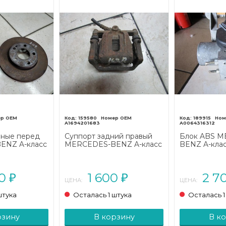
159580
189915
A1694201683
A0064316312
зные перед
Суппорт задний правый
Блок ABS M
ENZ A-класс
MERCEDES-BENZ A-класс
BENZ A-кла
 2008)
W169 (2004 - 2008)
рестайлинг (
00
1 600
2 7
₽
₽
ЦЕНА:
ЦЕНА:
штука
Осталась 1 штука
Осталась 1
рзину
В корзину
В к