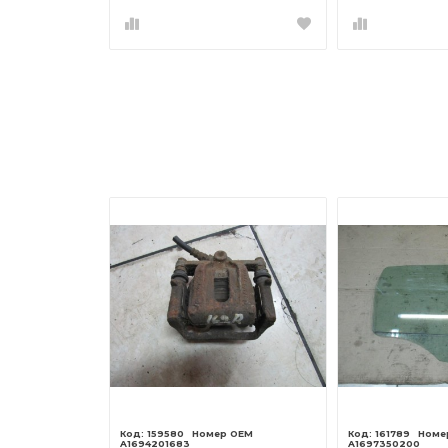
159580
161789
A1694201683
A1697350200