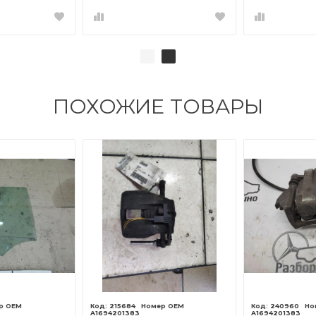
ПОХОЖИЕ ТОВАРЫ
215684
240960
A1694201383
A1694201383