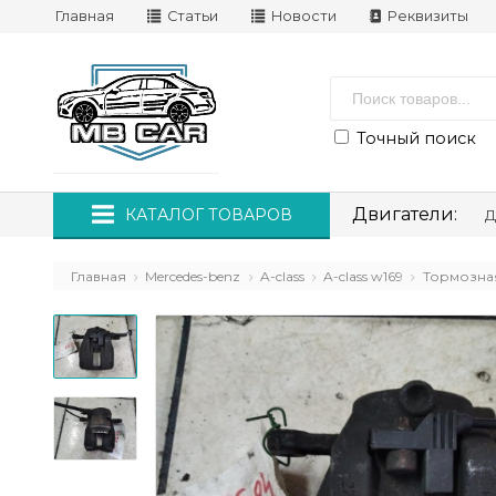
Главная
Статьи
Новости
Реквизиты
Точный поиск
Двигатели:
КАТАЛОГ ТОВАРОВ
Д
Главная
Mercedes-benz
A-class
A-class w169
Тормозна