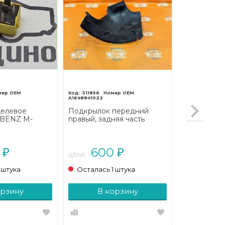
311856
A1648841022
целевое
Подкрылок передний
BENZ M-
правый, задняя часть
1997 - 2001)
MERCEDES-BENZ M-
класс W164 (2005 - 2008)
0
600
₽
₽
ЦЕНА:
 штука
Осталась 1 штука
орзину
В корзину