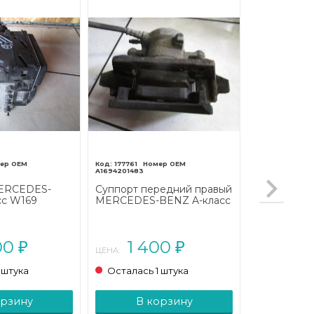
177761
A1694201483
ERCEDES-
Суппорт передний правый
сс W169
MERCEDES-BENZ A-класс
2008 - 2012)
W169 рестайлинг (2008 -
2012)
00
1 400
₽
₽
ЦЕНА:
 штука
Осталась 1 штука
орзину
В корзину