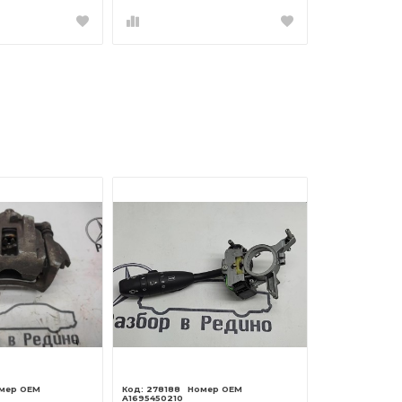
278188
A1695450210