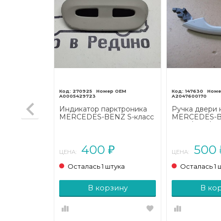
270925
147630
A0005429723
A2047600170
крышки
Индикатор парктроника
Ручка двери 
ERCEDES-
MERCEDES-BENZ S-класс
MERCEDES-B
 W639 (2003
W220 рестайлинг (2002 -
W212/S212/C2
2005)
рестайлинг (2
400
500
₽
₽
ЦЕНА:
ЦЕНА:
тука
Осталась 1 штука
Осталась 1 
зину
В корзину
В ко