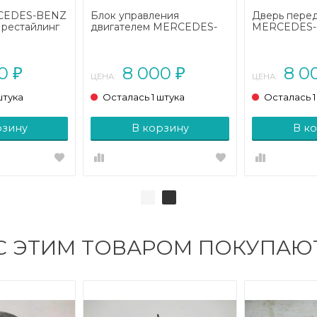
CEDES-BENZ
Блок управления
Дверь перед
 рестайлинг
двигателем MERCEDES-
MERCEDES-B
BENZ A-класс W169
W169 рестай
рестайлинг (2008 - 2012)
2012)
00
8 000
8 0
₽
₽
ЦЕНА:
ЦЕНА:
штука
Осталась 1 штука
Осталась 1
рзину
В корзину
В к
С ЭТИМ ТОВАРОМ ПОКУПАЮ