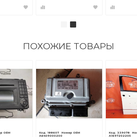
ПОХОЖИЕ ТОВАРЫ
188607
339078
A6409000200
A1697202205