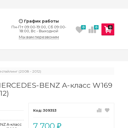
График работы
Пн-Пт 09:00-19:00, Сб 09:00-
0
0
0
18:00, Вс - Выходной
Мы вам перезвоним
тайлинг (2008 - 2012)
ERCEDES-BENZ A-класс W169
12)
309353
7 700
NZ A-класс
₽