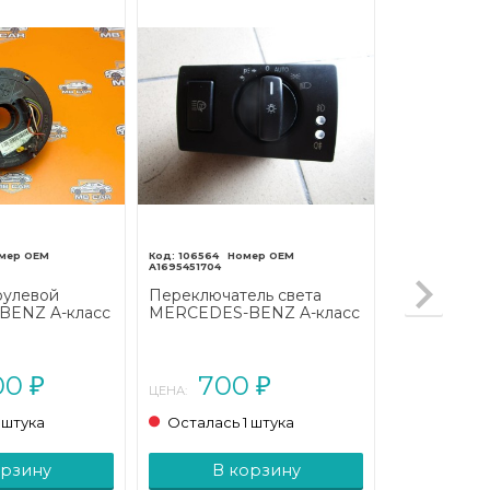
106564
A1695451704
улевой
Переключатель света
ENZ A-класс
MERCEDES-BENZ A-класс
линг (2008 -
W169 (2004 - 2008)
00
700
₽
₽
ЦЕНА:
 штука
Осталась 1 штука
орзину
В корзину