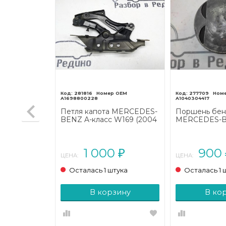
281816
277709
A1698800228
A1040304417
EDES-BENZ
Петля капота MERCEDES-
Поршень бен
рестайлинг
BENZ A-класс W169 (2004
MERCEDES-B
- 2008)
W140 (1991 - 
00
1 000
900
₽
₽
ЦЕНА:
ЦЕНА:
тука
Осталась 1 штука
Осталась 1 
зину
В корзину
В ко