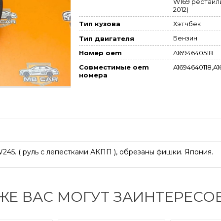
W169 рестайли
2012)
Хэтчбек
Тип кузова
Бензин
Тип двигателя
A1694640518
Номер oem
Совместимые oem
A1694640118,A1
номера
245. ( руль с лепестками АКПП ), обрезаны фишки. Япония.
ЖЕ ВАС МОГУТ ЗАИНТЕРЕСО