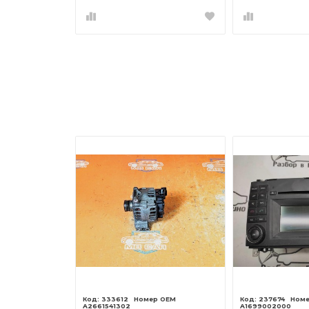
333612
237674
A2661541302
A1699002000