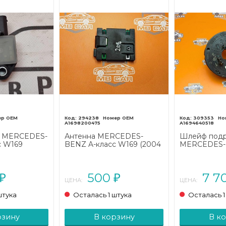
294238
309353
A1698200475
A1694640518
а MERCEDES-
Антенна MERCEDES-
Шлейф подр
с W169
BENZ A-класс W169 (2004
MERCEDES-B
008 - 2012)
- 2008)
W169 рестай
2012)
500
7 7
₽
₽
ЦЕНА:
ЦЕНА:
штука
Осталась 1 штука
Осталась 1
рзину
В корзину
В к