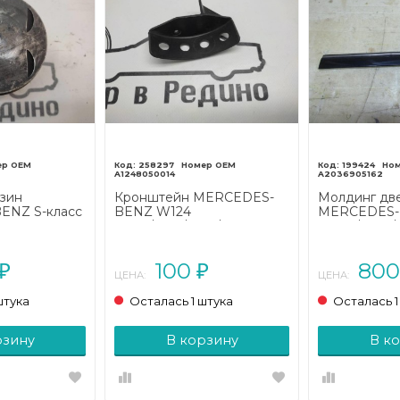
258297
199424
A1248050014
A2036905162
зин
Кронштейн MERCEDES-
Молдинг дв
ENZ S-класс
BENZ W124
MERCEDES-B
1998)
W124/S124/C124/A124 (1984
W203/S203/C
- 1993)
2004)
100
80
₽
₽
ЦЕНА:
ЦЕНА:
штука
Осталась 1 штука
Осталась 1
рзину
В корзину
В к