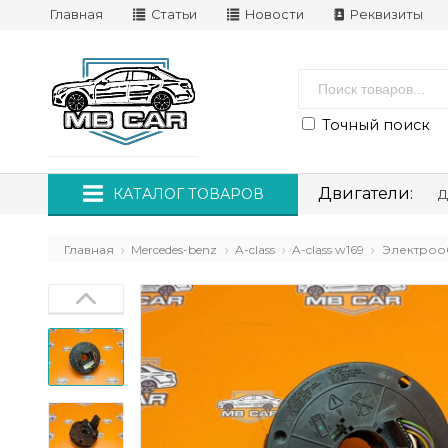
Главная
Статьи
Новости
Реквизиты
Точный поиск
Двигатели:
КАТАЛОГ ТОВАРОВ
Д
Главная
Mercedes-benz
A-class
A-class w169
Электроо