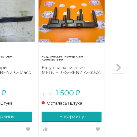
346224
A0001501380
ери
Катушка зажигания
ENZ C-класс
MERCEDES-BENZ A-класс
L203 (2000 -
W168 рестайлинг (2001 -
2004)
0
1 500
₽
₽
ЦЕНА:
 штука
Осталась 1 штука
орзину
В корзину