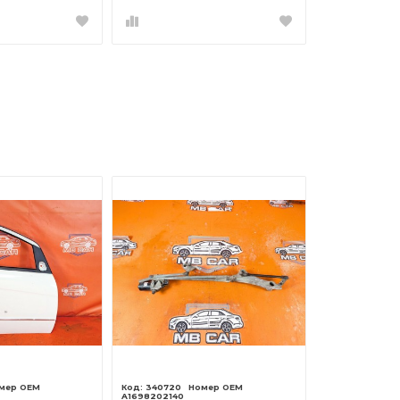
340720
A1698202140