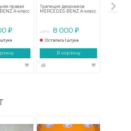
няя правая
Трапеция дворников
ENZ A-класс
MERCEDES-BENZ A-класс
линг (2008 -
W169 рестайлинг (2008 -
2012)
00
8 000
₽
₽
ЦЕНА:
 штука
Осталась 1 штука
орзину
В корзину
Т