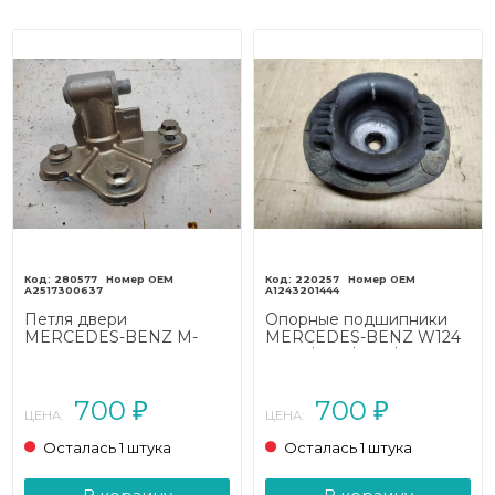
280577
220257
A2517300637
A1243201444
Петля двери
Опорные подшипники
MERCEDES-BENZ M-
MERCEDES-BENZ W124
класс W164 (2005 - 2008)
W124/S124/C124/A124
(1984 - 1993)
700
700
₽
₽
ЦЕНА:
ЦЕНА:
Осталась 1 штука
Осталась 1 штука