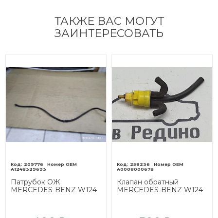
ТАКЖЕ ВАС МОГУТ
ЗАИНТЕРЕСОВАТЬ
209776
258236
A1248329693
A0008000678
Патрубок ОЖ
Клапан обратный
MERCEDES-BENZ W124
MERCEDES-BENZ W124
W124/S124/C124/A124
W124/S124/C124/A124
(1984 - 1993)
(1984 - 1993)