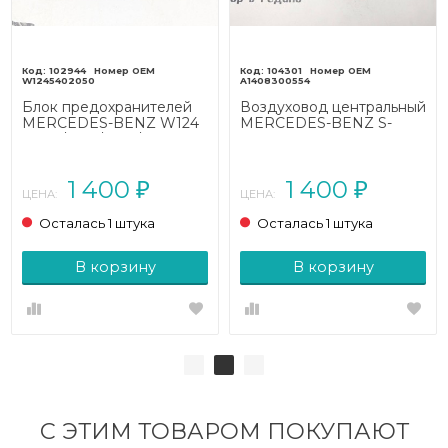
102944
104301
W1245402050
A1408300554
Блок предохранителей
Воздуховод центральный
MERCEDES-BENZ W124
MERCEDES-BENZ S-
W124/S124/C124/A124
класс W140 (1991 - 1998)
(1984 - 1993)
1 400
1 400
₽
₽
ЦЕНА:
ЦЕНА:
Осталась 1 штука
Осталась 1 штука
В корзину
В корзину
С ЭТИМ ТОВАРОМ ПОКУПАЮТ