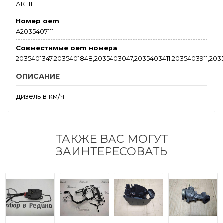
АКПП
Номер oem
A2035407111
Совместимые oem номера
2035401347,2035401848,2035403047,2035403411,2035403911,203
ОПИСАНИЕ
дизель в км/ч
ТАКЖЕ ВАС МОГУТ
ЗАИНТЕРЕСОВАТЬ