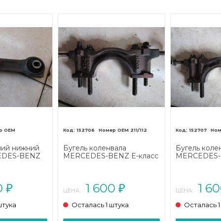
152706
211/112
152707
ний нижний
Бугель коленвала
Бугель коле
EDES-BENZ
MERCEDES-BENZ E-класс
MERCEDES-B
S211 (2002 -
W211/S211 (2002 - 2006)
W211/S211 (2
0
1 600
1 6
₽
₽
ЦЕНА:
ЦЕНА:
штука
Осталась 1 штука
Осталась 1