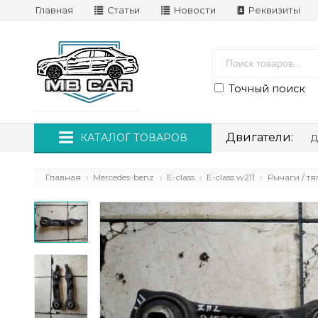
Главная
Статьи
Новости
Реквизиты
Точный поиск
Двигатели:
КАТАЛОГ ТОВАРОВ
Д
Главная
Mercedes-benz
E-class
E-class w211
Рычаги / тя