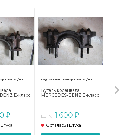
211/112
152708
211/112
нвала
Бугель коленвала
ENZ E-класс
MERCEDES-BENZ E-класс
002 - 2006)
W211/S211 (2002 - 2006)
00
1 600
₽
₽
ЦЕНА:
 штука
Осталась 1 штука