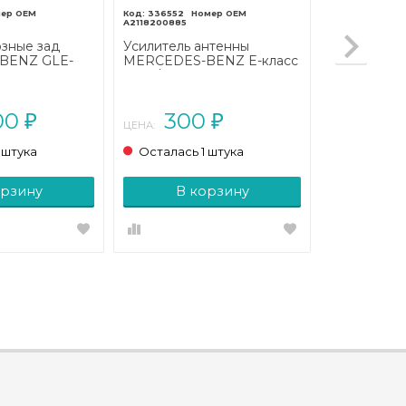
336552
A2118200885
зные зад
Усилитель антенны
BENZ GLE-
MERCEDES-BENZ E-класс
C292 (2015 -
W211/S211 (2002 - 2006)
00
300
₽
₽
ЦЕНА:
 штука
Осталась 1 штука
орзину
В корзину