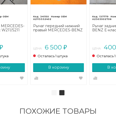
341150
137779
A2113332402
A2303502706
й MERCEDES-
Рычаг передний нижний
Рычаг задн
 W211/S211
правый MERCEDES-BENZ
BENZ E-клас
E-класс W211/S211 (2002 -
рестайлинг (
2006)
6 500
40
₽
₽
ЦЕНА:
ЦЕНА:
штука
Осталась 1 штука
Осталась 1
рзину
В корзину
В к
ПОХОЖИЕ ТОВАРЫ