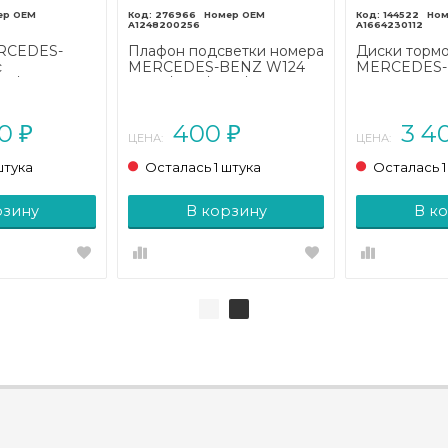
276966
144522
A1248200256
A1664230112
ERCEDES-
Плафон подсветки номера
Диски тормо
с
MERCEDES-BENZ W124
MERCEDES-
24/A124 (1984
W124/S124/C124/A124 (1984
класс Coupe 
- 1993)
2019)
00
400
3 4
₽
₽
ЦЕНА:
ЦЕНА:
штука
Осталась 1 штука
Осталась 1
рзину
В корзину
В к