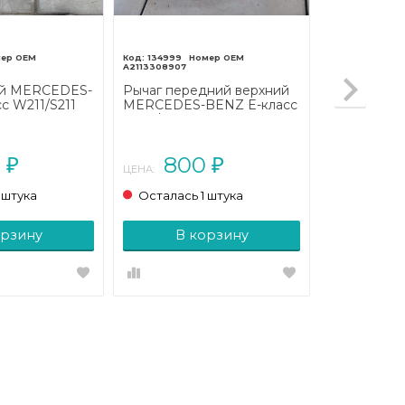
134999
A2113308907
ий MERCEDES-
Рычаг передний верхний
с W211/S211
MERCEDES-BENZ E-класс
2006 - 2009)
W211/S211 (2002 - 2006)
0
800
₽
₽
ЦЕНА:
 штука
Осталась 1 штука
орзину
В корзину