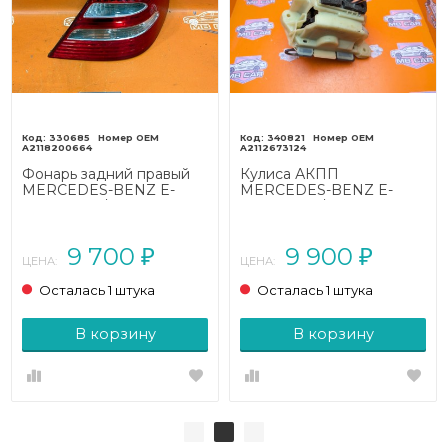
330685
340821
A2118200664
A2112673124
Фонарь задний правый
Кулиса АКПП
MERCEDES-BENZ E-
MERCEDES-BENZ E-
класс W211/S211 (2002 -
класс W211/S211 (2002 -
2006)
2006)
9 700
9 900
₽
₽
ЦЕНА:
ЦЕНА:
Осталась 1 штука
Осталась 1 штука
В корзину
В корзину