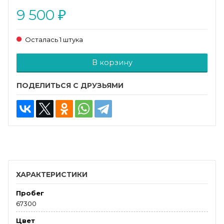
9 500
₽
Осталась 1 штука
Добавляется...
Добавлен
В корзину
ПОДЕЛИТЬСЯ С ДРУЗЬЯМИ
ХАРАКТЕРИСТИКИ
Пробег
67300
Цвет