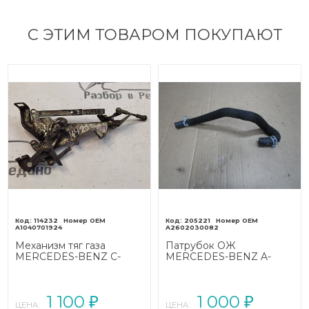
С ЭТИМ ТОВАРОМ ПОКУПАЮТ
114232
205221
A1040701924
A2602030082
Механизм тяг газа
Патрубок ОЖ
MERCEDES-BENZ C-
MERCEDES-BENZ A-
класс W202/S202 (1993 -
класс AMG V177/W177
1997)
(2019 - 2023)
1 100
1 000
₽
₽
ЦЕНА:
ЦЕНА: