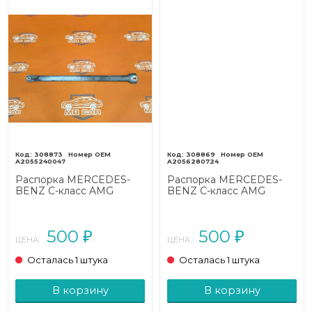
308873
308869
A2055240047
A2056280724
Распорка MERCEDES-
Распорка MERCEDES-
BENZ C-класс AMG
BENZ C-класс AMG
W205/S205/C205/A205
W205/S205/C205/A205
(2014 - 2018)
(2014 - 2018)
500
500
₽
₽
ЦЕНА:
ЦЕНА:
Осталась 1 штука
Осталась 1 штука
В корзину
В корзину