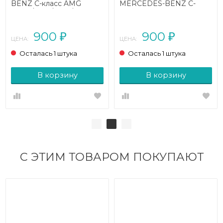
BENZ C-класс AMG
MERCEDES-BENZ C-
W205/S205/C205/A205
класс AMG
(2014 - 2018)
W205/S205/C205/A205
(2014 - 2018)
900
900
₽
₽
ЦЕНА:
ЦЕНА:
Осталась 1 штука
Осталась 1 штука
В корзину
В корзину
С ЭТИМ ТОВАРОМ ПОКУПАЮТ