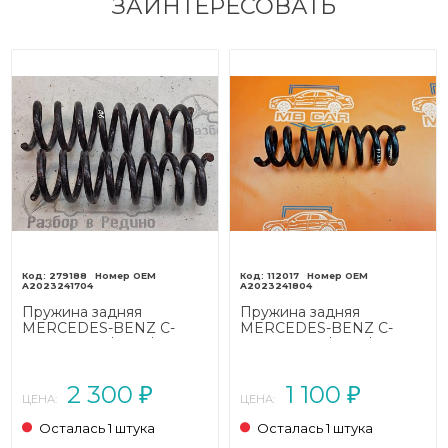
ЗАИНТЕРЕСОВАТЬ
279188
112017
A2023241704
A2023241804
Пружина задняя
Пружина задняя
MERCEDES-BENZ C-
MERCEDES-BENZ C-
класс W203/S203/CL203
класс W203/S203/CL203
(2000 - 2004)
(2000 - 2004)
2 300
1 100
₽
₽
ЦЕНА:
ЦЕНА:
Осталась 1 штука
Осталась 1 штука