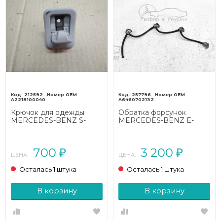
212592
257796
A2218100040
A6460702132
Крючок для одежды
Обратка форсунок
MERCEDES-BENZ S-
MERCEDES-BENZ E-
класс W221 (2005 - 2009)
класс W211/S211 (2002 -
2006)
700
3 200
₽
₽
ЦЕНА:
ЦЕНА:
Осталась 1 штука
Осталась 1 штука
В корзину
В корзину