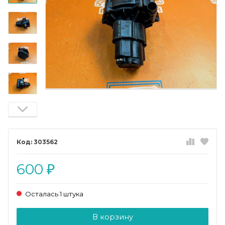
303562
600
₽
Осталась 1 штука
Добавляется...
Добавлен
В корзину