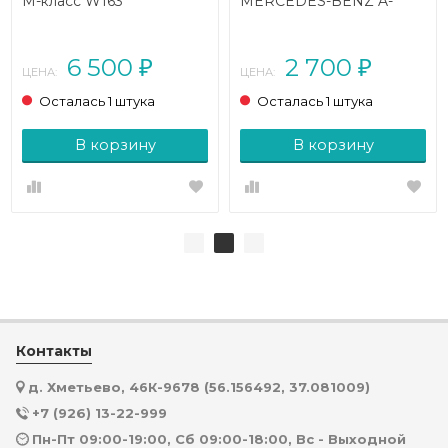
M-класс W163
MERCEDES-BENZ A-
рестайлинг (2001 - 2005)
класс W168 рестайлинг
(2001 - 2004)
6 500
2 700
₽
₽
ЦЕНА:
ЦЕНА:
Осталась 1 штука
Осталась 1 штука
В корзину
В корзину
Контакты
д. Хметьево, 46К-9678 (56.156492, 37.081009)
+7 (926) 13-22-999
Пн-Пт 09:00-19:00, Сб 09:00-18:00, Вс - Выходной