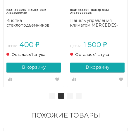
306595
123381
A1638200410
A1638200326
Кнопка
Панель управления
стеклоподъемников
климатом MERCEDES-
MERCEDES-BENZ M-
BENZ M-класс W163
класс W163 (1997 - 2001)
рестайлинг (2001 - 2005)
400
1 500
₽
₽
ЦЕНА:
ЦЕНА:
Осталась 1 штука
Осталась 1 штука
В корзину
В корзину
ПОХОЖИЕ ТОВАРЫ