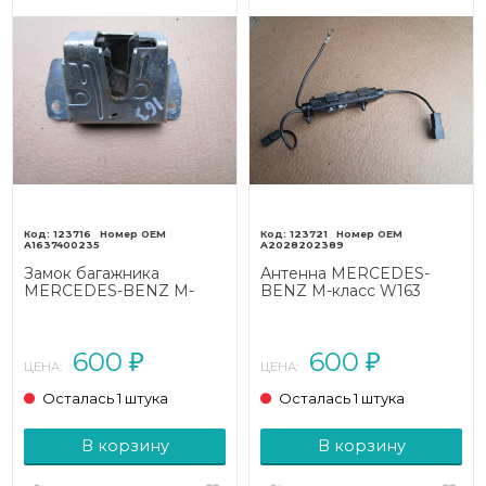
123716
123721
A1637400235
A2028202389
Замок багажника
Антенна MERCEDES-
MERCEDES-BENZ M-
BENZ M-класс W163
класс W163 (1997 - 2001)
(1997 - 2001)
600
600
₽
₽
ЦЕНА:
ЦЕНА:
Осталась 1 штука
Осталась 1 штука
В корзину
В корзину