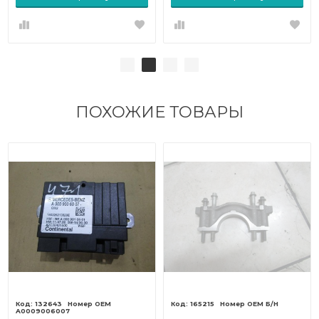
ПОХОЖИЕ ТОВАРЫ
132643
165215
Б/Н
A0009006007