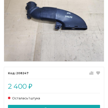
208247
2 400
₽
Осталась 1 штука
Добавляется...
Добавлен