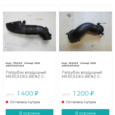
176209
182492
A6510903242
A6510901942
Патрубок воздушный
Патрубок воздушный
MERCEDES-BENZ C-
MERCEDES-BENZ C-
класс
класс
W205/S205/C205/A205
W205/S205/C205/A205
(2014 - 2018)
(2014 - 2018)
1 400
1 200
₽
₽
ЦЕНА:
ЦЕНА:
Осталась 1 штука
Осталась 1 штука
В корзину
В корзину