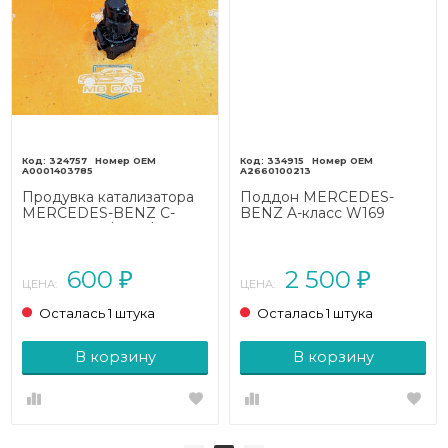
324757
334915
A0001403785
A2660100213
Продувка катализатора
Поддон MERCEDES-
MERCEDES-BENZ C-
BENZ A-класс W169
класс W203/S203/CL203
(2004 - 2008)
(2000 - 2004)
600
2 500
₽
₽
ЦЕНА:
ЦЕНА:
Осталась 1 штука
Осталась 1 штука
В корзину
В корзину