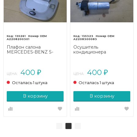
135261
135323
A2208200301
A2208300083
Плафон салона
Осушитель
MERCEDES-BENZ S-
кондиционера
класс W220 (1998 - 2005)
MERCEDES-BENZ S-
класс W220 (1998 - 2005)
400
400
₽
₽
ЦЕНА:
ЦЕНА:
Осталась 1 штука
Осталась 1 штука
В корзину
В корзину