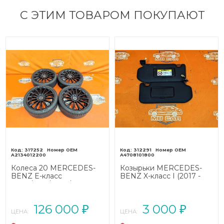
С ЭТИМ ТОВАРОМ ПОКУПАЮТ
317252
312291
A2134012200
A4708101800
Колеса 20 MERCEDES-
Козырьки MERCEDES-
BENZ E-класс
BENZ X-класс I (2017 -
W213/S213/C238/A238
2020)
(2016 - 2021)
126 000
3 000
₽
₽
ЦЕНА:
ЦЕНА: