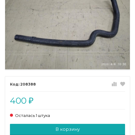
208388
400
₽
Осталась 1 штука
Добавляется...
Добавлен
В корзину