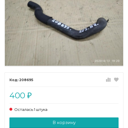
208695
400
₽
Осталась 1 штука
Добавляется...
Добавлен
В корзину