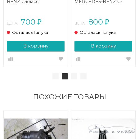
BENZ C-класс
MERCEDES-BENZ C-
W203/S203/CL203 (2000
класс W203/S203/CL203
- 2004)
рестайлинг (2004 - 2008)
700
800
₽
₽
ЦЕНА:
ЦЕНА:
Осталась 1 штука
Осталась 1 штука
В корзину
В корзину
ПОХОЖИЕ ТОВАРЫ