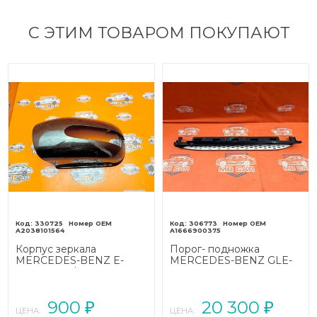
С ЭТИМ ТОВАРОМ ПОКУПАЮТ
330725
306773
A2038101564
A1666900375
Корпус зеркала
Порог- подножка
MERCEDES-BENZ E-
MERCEDES-BENZ GLE-
класс W211/S211 (2002 -
класс AMG W166 (2015 -
2006)
2019)
900
20 300
₽
₽
ЦЕНА:
ЦЕНА: