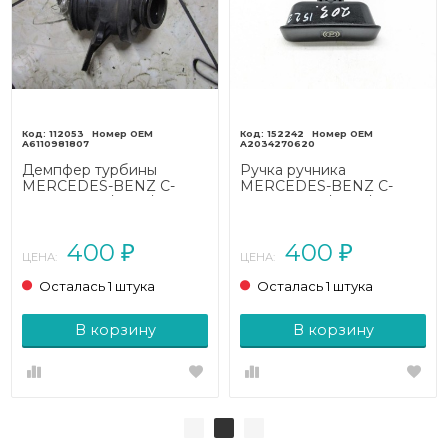
112053
152242
A6110981807
A2034270620
Демпфер турбины
Ручка ручника
MERCEDES-BENZ C-
MERCEDES-BENZ C-
класс W203/S203/CL203
класс W203/S203/CL203
(2000 - 2004)
(2000 - 2004)
400
400
₽
₽
ЦЕНА:
ЦЕНА:
Осталась 1 штука
Осталась 1 штука
В корзину
В корзину