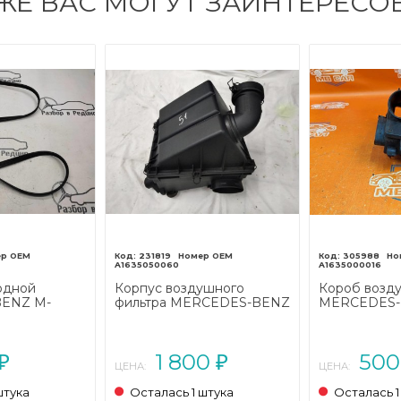
ЖЕ ВАС МОГУТ ЗАИНТЕРЕСО
231819
305988
A1635050060
A1635000016
одной
Корпус воздушного
Короб возд
ENZ M-
фильтра MERCEDES-BENZ
MERCEDES-
997 - 2001)
M-класс W163 (1997 - 2001)
класс W163 
(2001 - 2005)
1 800
50
₽
₽
ЦЕНА:
ЦЕНА:
штука
Осталась 1 штука
Осталась 1