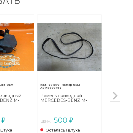
ВАТЬ
201077
A0149970492
уховодный
Ремень приводной
BENZ M-
MERCEDES-BENZ M-
рестайлинг
класс W163 рестайлинг
(2001 - 2005)
0
500
₽
₽
ЦЕНА:
 штука
Осталась 1 штука