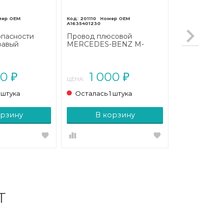
201110
A1635401230
опасности
Провод плюсовой
равый
MERCEDES-BENZ M-
BENZ M-
класс W163 рестайлинг
рестайлинг
(2001 - 2005)
00
1 000
₽
₽
ЦЕНА:
 штука
Осталась 1 штука
орзину
В корзину
Т