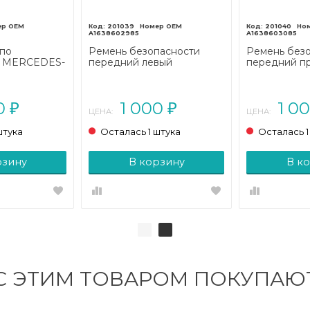
201039
201040
A1638602985
A1638603085
 по
Ремень безопасности
Ремень без
и MERCEDES-
передний левый
передний п
с W163
MERCEDES-BENZ M-
MERCEDES-
001 - 2005)
класс W163 рестайлинг
класс W163 
(2001 - 2005)
(2001 - 2005)
00
1 000
1 0
₽
₽
ЦЕНА:
ЦЕНА:
штука
Осталась 1 штука
Осталась 1
рзину
В корзину
В к
С ЭТИМ ТОВАРОМ ПОКУПАЮ