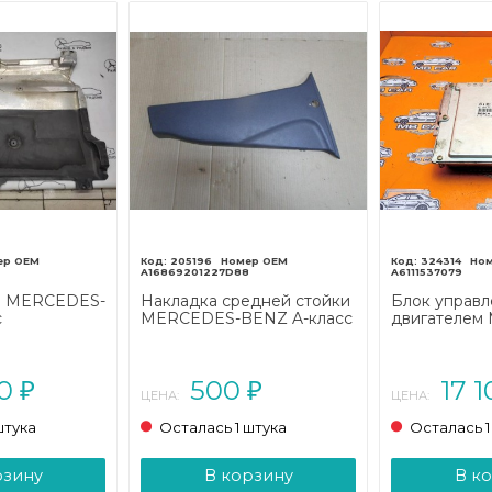
205196
324314
A16869201227D88
A6111537079
П MERCEDES-
Накладка средней стойки
Блок управл
с
MERCEDES-BENZ A-класс
двигателем
205/A205
W168 (1997 - 2001)
BENZ Vito W
2003)
00
500
17 
₽
₽
ЦЕНА:
ЦЕНА:
штука
Осталась 1 штука
Осталась 1
рзину
В корзину
В к