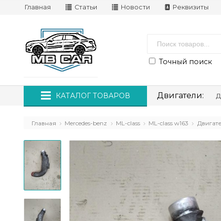
Главная
Статьи
Новости
Реквизиты
Точный поиск
Двигатели:
КАТАЛОГ ТОВАРОВ
Д
Главная
Mercedes-benz
ML-class
ML-class w163
Двигат