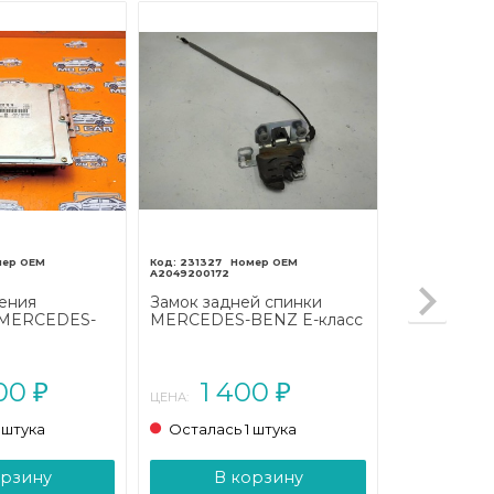
231327
A2049200172
ения
Замок задней спинки
 MERCEDES-
MERCEDES-BENZ E-класс
638 (1996 -
W212/S212/C207/A207
(2009 - 2013)
100
1 400
₽
₽
ЦЕНА:
 штука
Осталась 1 штука
орзину
В корзину