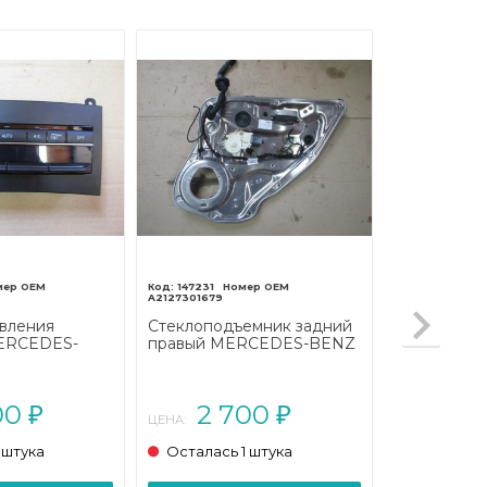
147231
A2127301679
вления
Стеклоподъемник задний
ERCEDES-
правый MERCEDES-BENZ
сс
E-класс
207/A207
W212/S212/C207/A207
2013 - 2016)
рестайлинг (2013 - 2016)
00
2 700
₽
₽
ЦЕНА:
 штука
Осталась 1 штука