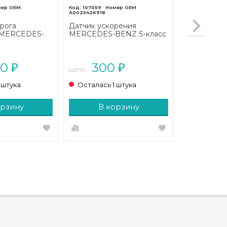
107059
A0025426918
рога
Датчик ускорения
 MERCEDES-
MERCEDES-BENZ S-класс
сс W220
W220 (1998 - 2005)
2002 - 2005)
00
300
₽
₽
ЦЕНА:
 штука
Осталась 1 штука
орзину
В корзину