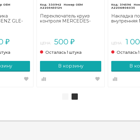
330942
314596
A2205450124
A2206806035
ика
Переключатель круиз
Накладка по
ENZ GLE-
контроля MERCEDES-
внутренняя
015 - 2018)
BENZ S-класс W220 (1998
BENZ S-кла
- 2005)
рестайлинг (
00
500
1 0
₽
₽
ЦЕНА:
ЦЕНА:
штука
Осталась 1 штука
Осталась 1
рзину
В корзину
В к