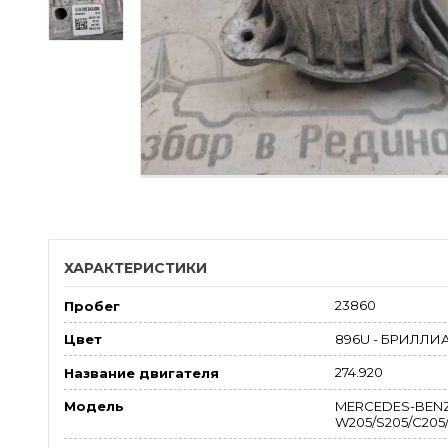
ХАРАКТЕРИСТИКИ
23860
Пробег
896U - БРИЛЛ
Цвет
274.920
Название двигателя
MERCEDES-BENZ
Модель
W205/S205/C205/A