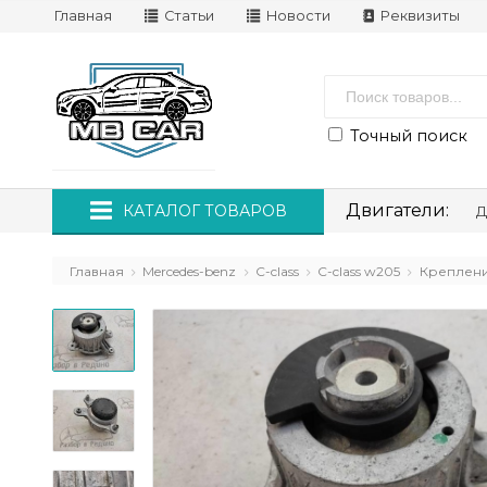
Главная
Статьи
Новости
Реквизиты
Точный поиск
Двигатели:
КАТАЛОГ ТОВАРОВ
Д
Главная
Mercedes-benz
C-class
C-class w205
Креплени