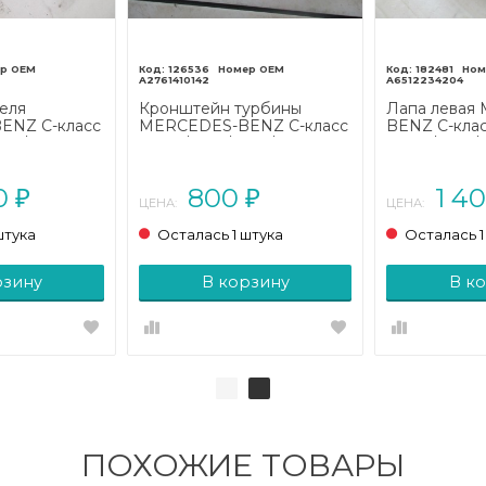
126536
182481
A2761410142
A6512234204
еля
Кронштейн турбины
Лапа левая
ENZ C-класс
MERCEDES-BENZ C-класс
BENZ C-кла
205/A205
W205/S205/C205/A205
W205/S205/
(2014 - 2018)
(2014 - 2018)
00
800
1 4
₽
₽
ЦЕНА:
ЦЕНА:
штука
Осталась 1 штука
Осталась 1
рзину
В корзину
В к
ПОХОЖИЕ ТОВАРЫ