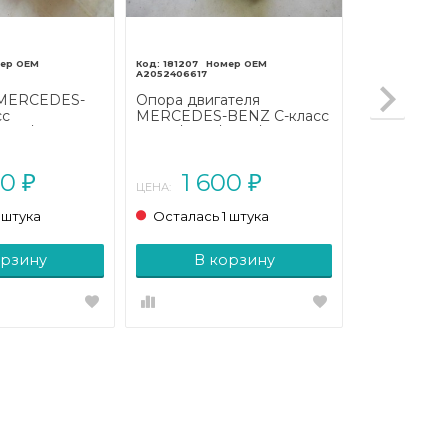
181207
A2052406617
 MERCEDES-
Опора двигателя
сс
MERCEDES-BENZ C-класс
C205/A205
W205/S205/C205/A205
(2014 - 2018)
00
1 600
₽
₽
ЦЕНА:
 штука
Осталась 1 штука
орзину
В корзину