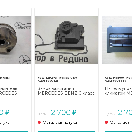
129273
146980
A2059007121
A2129006527
илитель
Замок зажигания
Панель упра
RCEDES-
MERCEDES-BENZ C-класс
климатом M
с
W205/S205/C205/A205
BENZ E-кла
205/A205
(2014 - 2018)
W212/S212/C
рестайлинг (
00
2 700
2 7
₽
₽
ЦЕНА:
ЦЕНА:
штука
Осталась 1 штука
Осталась 1