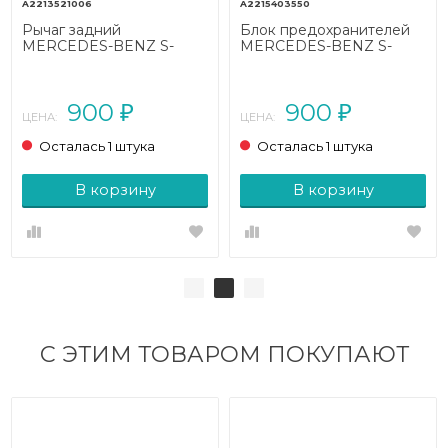
A2213521006
A2215403550
Рычаг задний
Блок предохранителей
MERCEDES-BENZ S-
MERCEDES-BENZ S-
класс W221 (2005 - 2009)
класс W221 (2005 - 2009)
900
900
₽
₽
ЦЕНА:
ЦЕНА:
Осталась 1 штука
Осталась 1 штука
В корзину
В корзину
С ЭТИМ ТОВАРОМ ПОКУПАЮТ