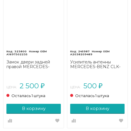
323800
245987
A1697302235
A2038209489
Замок двери задней
Усилитель антенны
правой MERCEDES-
MERCEDES-BENZ CLK-
BENZ A-класс W169
класс C209/A209
(2004 - 2008)
рестайлинг (2005 - 2010)
2 500
500
₽
₽
ЦЕНА:
ЦЕНА:
Осталась 1 штука
Осталась 1 штука
В корзину
В корзину