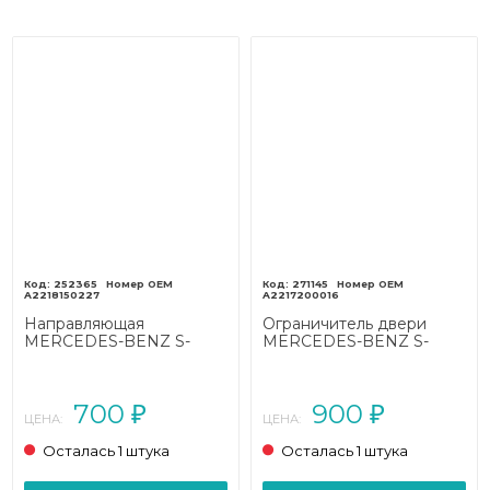
252365
271145
A2218150227
A2217200016
Направляющая
Ограничитель двери
MERCEDES-BENZ S-
MERCEDES-BENZ S-
класс W221 (2005 - 2009)
класс W221 (2005 - 2009)
700
900
₽
₽
ЦЕНА:
ЦЕНА:
Осталась 1 штука
Осталась 1 штука