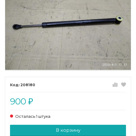
208180
900
₽
Осталась 1 штука
Добавляется...
Добавлен
В корзину