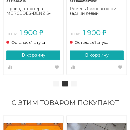
A2215404510
A22186011857G52
Провод стартера
Ремень безопасности
MERCEDES-BENZ S-
задний левый
класс W221 (2005 - 2009)
MERCEDES-BENZ S-
класс W221 рестайлинг
(2009 - 2013)
1 900
1 900
₽
₽
ЦЕНА:
ЦЕНА:
Осталась 1 штука
Осталась 1 штука
В корзину
В корзину
С ЭТИМ ТОВАРОМ ПОКУПАЮТ