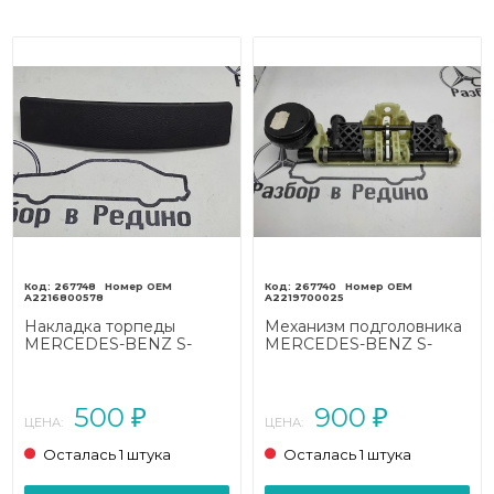
267748
267740
A2216800578
A2219700025
Накладка торпеды
Механизм подголовника
MERCEDES-BENZ S-
MERCEDES-BENZ S-
класс W221 (2005 - 2009)
класс W221 (2005 - 2009)
500
900
₽
₽
ЦЕНА:
ЦЕНА:
Осталась 1 штука
Осталась 1 штука