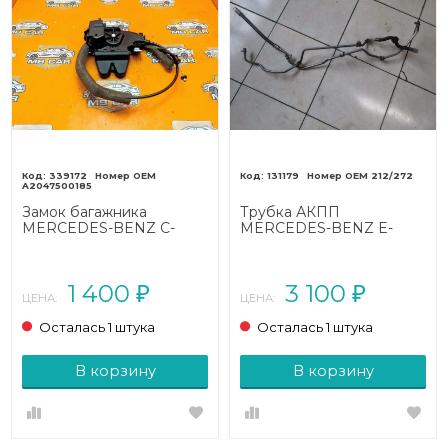
339172
131179
212/272
A2047500185
Замок багажника
Трубка АКПП
MERCEDES-BENZ C-
MERCEDES-BENZ E-
класс W204/S204/С204
класс
рестайлинг (2011 - 2015)
W212/S212/C207/A207
(2009 - 2013)
1 400
3 100
₽
₽
ЦЕНА:
ЦЕНА:
Осталась 1 штука
Осталась 1 штука
В корзину
В корзину