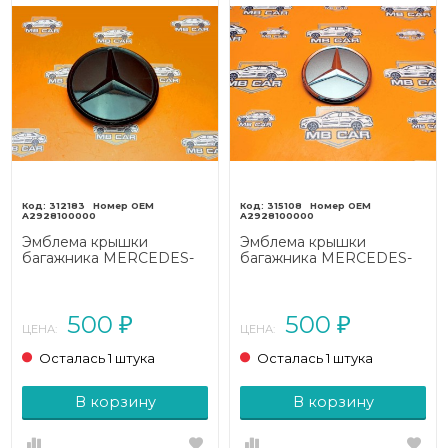
312183
315108
A2928100000
A2928100000
Эмблема крышки
Эмблема крышки
багажника MERCEDES-
багажника MERCEDES-
BENZ GLE-класс Coupe
BENZ GLE-класс Coupe
C292 (2015 - 2019)
C292 (2015 - 2019)
500
500
₽
₽
ЦЕНА:
ЦЕНА:
Осталась 1 штука
Осталась 1 штука
В корзину
В корзину