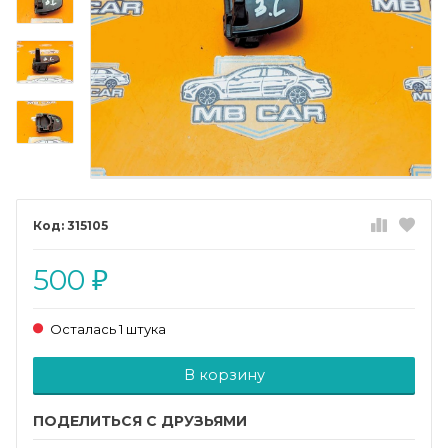
315105
500
₽
Осталась 1 штука
Добавляется...
Добавлен
В корзину
ПОДЕЛИТЬСЯ С ДРУЗЬЯМИ