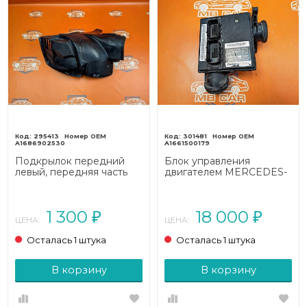
295413
301481
A1686902530
A1661500179
Подкрылок передний
Блок управления
левый, передняя часть
двигателем MERCEDES-
MERCEDES-BENZ A-
BENZ A-класс W168
класс W168 рестайлинг
(1997 - 2001)
(2001 - 2004)
1 300
18 000
₽
₽
ЦЕНА:
ЦЕНА:
Осталась 1 штука
Осталась 1 штука
В корзину
В корзину