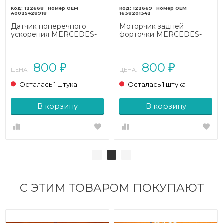
122668
122669
A0025428918
1638201342
Датчик поперечного
Моторчик задней
ускорения MERCEDES-
форточки MERCEDES-
BENZ M-класс W163
BENZ M-класс W163
рестайлинг (2001 - 2005)
рестайлинг (2001 - 2005)
800
800
₽
₽
ЦЕНА:
ЦЕНА:
Осталась 1 штука
Осталась 1 штука
В корзину
В корзину
С ЭТИМ ТОВАРОМ ПОКУПАЮТ