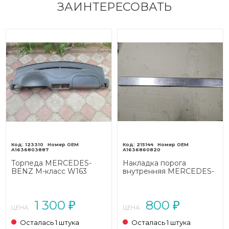
ЗАИНТЕРЕСОВАТЬ
123310
215144
A1636803887
A1636860820
Торпеда MERCEDES-
Накладка порога
BENZ M-класс W163
внутренняя MERCEDES-
рестайлинг (2001 - 2005)
BENZ M-класс W163
рестайлинг (2001 - 2005)
1 300
800
₽
₽
ЦЕНА:
ЦЕНА:
Осталась 1 штука
Осталась 1 штука