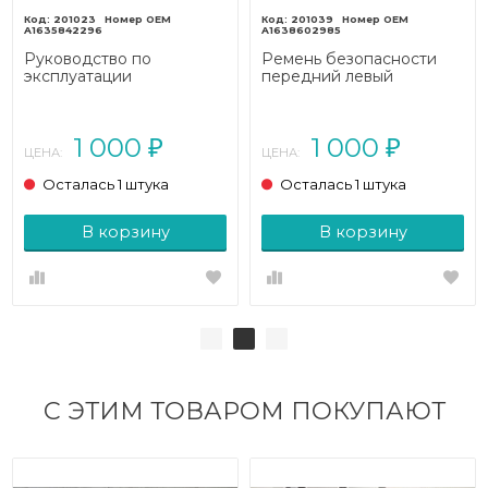
201023
201039
A1635842296
A1638602985
Руководство по
Ремень безопасности
эксплуатации
передний левый
MERCEDES-BENZ M-
MERCEDES-BENZ M-
класс W163 рестайлинг
класс W163 рестайлинг
(2001 - 2005)
(2001 - 2005)
1 000
1 000
₽
₽
ЦЕНА:
ЦЕНА:
Осталась 1 штука
Осталась 1 штука
В корзину
В корзину
С ЭТИМ ТОВАРОМ ПОКУПАЮТ