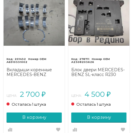
201432
278711
A6510331002
A2308203626
Вкладыши коренные
Блок двери MERCEDES-
MERCEDES-BENZ
BENZ SL-класс R230
Sprinter W906 (2006 -
(2001 - 2006)
2019)
2 700
4 500
₽
₽
ЦЕНА:
ЦЕНА:
Осталась 1 штука
Осталась 1 штука
В корзину
В корзину