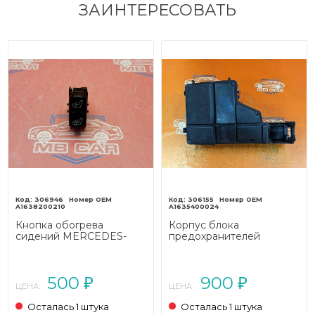
ЗАИНТЕРЕСОВАТЬ
306946
306155
A1638200210
A1635400024
Кнопка обогрева
Корпус блока
сидений MERCEDES-
предохранителей
BENZ M-класс W163
MERCEDES-BENZ M-
(1997 - 2001)
класс W163 рестайлинг
(2001 - 2005)
500
900
₽
₽
ЦЕНА:
ЦЕНА:
Осталась 1 штука
Осталась 1 штука