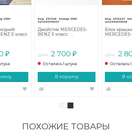
291345
299227
A2129059600
A2229050606
редний
Джойстик MERCEDES-
Блок крышк
ENZ E-класс
BENZ E-класс
MERCEDES-B
07/A207
W212/S212/C207/A207
W212/S212/C
(2009 - 2013)
рестайлинг (
00
2 700
2 8
₽
₽
ЦЕНА:
ЦЕНА:
штука
Осталась 1 штука
Осталась 1
рзину
В корзину
В к
ПОХОЖИЕ ТОВАРЫ