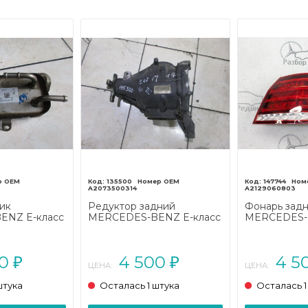
135500
147744
A2073500314
A2129060803
ик
Редуктор задний
Фонарь зад
ENZ E-класс
MERCEDES-BENZ E-класс
MERCEDES-B
07/A207
W212/S212/C207/A207
W212/S212/C
(2009 - 2013)
рестайлинг (
00
4 500
4 5
₽
₽
ЦЕНА:
ЦЕНА:
штука
Осталась 1 штука
Осталась 1