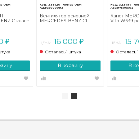
339120
323797
A2205000093
A6397500502
ПП
Вентилятор основной
Капот MER
ENZ C-класс
MERCEDES-BENZ CL-
Vito W639 р
06 - 2011)
класс C215 (1999 - 2002)
(2010 - 2014)
00
16 000
15 
₽
₽
ЦЕНА:
ЦЕНА:
штука
Осталась 1 штука
Осталась 1
рзину
В корзину
В к