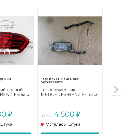
154261
A2720700279
ний правый
Теплообменник
ENZ E-класс
MERCEDES-BENZ E-класс
207/A207
W212/S212/C207/A207
2013 - 2016)
(2009 - 2013)
00
4 500
₽
₽
ЦЕНА:
 штука
Осталась 1 штука