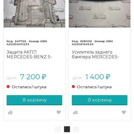
247726
258390
A2225200223
A2206100520
Защита АКПП
Усилитель заднего
MERCEDES-BENZ S-
бампера MERCEDES-
класс W222/C217/A217
BENZ S-класс W220
рестайлинг (2017 - 2020)
рестайлинг (2002 - 2005)
7 200
1 400
₽
₽
ЦЕНА:
ЦЕНА:
Осталась 1 штука
Осталась 1 штука
В корзину
В корзину