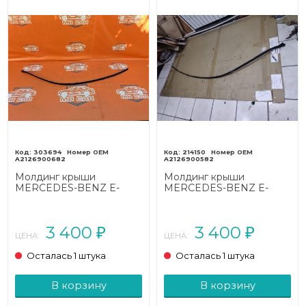
303694
214150
A2126900682
A2126900582
Молдинг крыши
Молдинг крыши
MERCEDES-BENZ E-
MERCEDES-BENZ E-
класс
класс
W212/S212/C207/A207
W212/S212/C207/A207
(2009 - 2013)
(2009 - 2013)
3 400
3 400
₽
₽
ЦЕНА:
ЦЕНА:
Осталась 1 штука
Осталась 1 штука
В корзину
В корзину