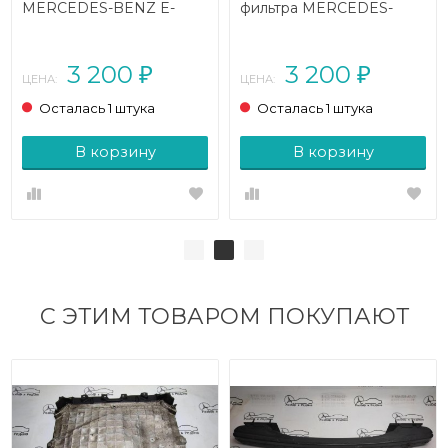
MERCEDES-BENZ E-
фильтра MERCEDES-
класс
BENZ E-класс
W212/S212/C207/A207
W212/S212/C207/A207
(2009 - 2013)
(2009 - 2013)
3 200
3 200
₽
₽
ЦЕНА:
ЦЕНА:
Осталась 1 штука
Осталась 1 штука
В корзину
В корзину
С ЭТИМ ТОВАРОМ ПОКУПАЮТ