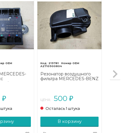
219781
A2710900804
 MERCEDES-
Резонатор воздушного
сс
фильтра MERCEDES-BENZ
207/A207
SLK-класс R171 (2004 -
2013 - 2016)
2008)
0
500
₽
₽
ЦЕНА:
 штука
Осталась 1 штука
орзину
В корзину