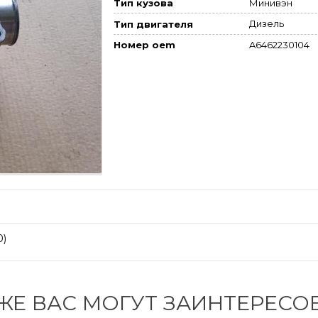
Минивэн
Тип кузова
Дизель
Тип двигателя
A6462230104
Номер oem
0)
ЖЕ ВАС МОГУТ ЗАИНТЕРЕСО