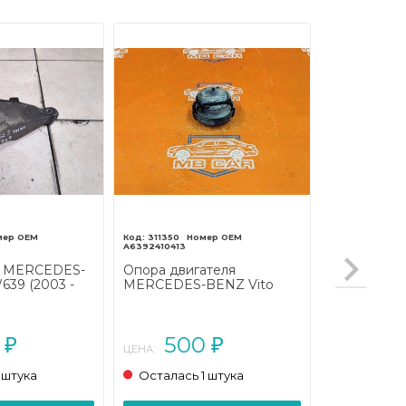
311350
A6392410413
я MERCEDES-
Опора двигателя
639 (2003 -
MERCEDES-BENZ Vito
W639 (2003 - 2010)
0
500
₽
₽
ЦЕНА:
 штука
Осталась 1 штука