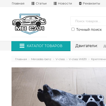
Главная
Статьи
Новости
Реквизиты
Точный поиск
Двигатели:
КАТАЛОГ ТОВАРОВ
Д
Главная
Mercedes-benz
V-class
V-class W639
Креплени