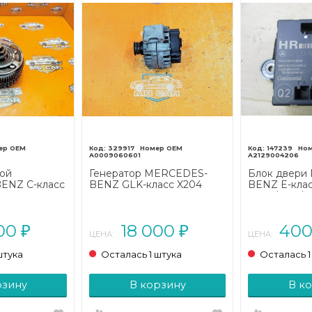
329917
147239
A0009060601
A2129004206
ной
Генератор MERCEDES-
Блок двери
ENZ C-класс
BENZ GLK-класс X204
BENZ E-кла
L203
(2008 - 2012)
W212/S212/C
004 - 2008)
рестайлинг (
000
18 000
40
₽
₽
ЦЕНА:
ЦЕНА:
штука
Осталась 1 штука
Осталась 1
рзину
В корзину
В к