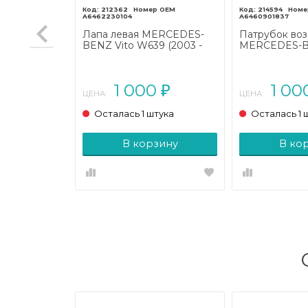
212362
214594
A6462230104
A6460901837
 MERCEDES-
Лапа левая MERCEDES-
Патрубок во
9 (2003 -
BENZ Vito W639 (2003 -
MERCEDES-B
2010)
W639 (2003 - 
0
1 000
1 0
₽
₽
ЦЕНА:
ЦЕНА:
тука
Осталась 1 штука
Осталась 1 
зину
В корзину
В ко