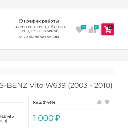
График работы
Пн-Пт 09:00-19:00, Сб 09:00-
0
0
0
18:00, Вс - Выходной
Мы вам перезвоним
BENZ Vito W639 (2003 - 2010)
214614
1 000
Z Vito
₽
010)