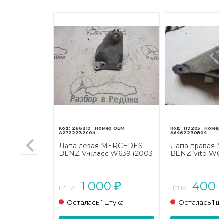
266219
119205
A2722232004
A6462230804
ля
Лапа левая MERCEDES-
Лапа правая
NZ Vito
BENZ V-класс W639 (2003
BENZ Vito W6
нг (2010 -
- 2014)
2010)
1 000
400
₽
₽
ЦЕНА:
ЦЕНА:
тука
Осталась 1 штука
Осталась 1 