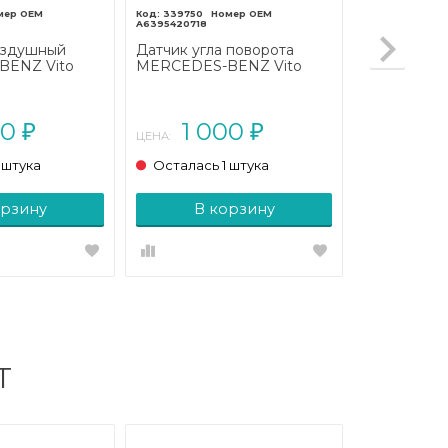
339750
A6395420718
оздушный
Датчик угла поворота
BENZ Vito
MERCEDES-BENZ Vito
 2010)
W639 (2003 - 2010)
00
1 000
₽
₽
ЦЕНА:
 штука
Осталась 1 штука
орзину
В корзину
Т