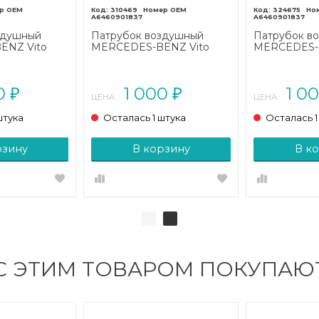
310469
324675
A6460901837
A6460901837
здушный
Патрубок воздушный
Патрубок в
ENZ Vito
MERCEDES-BENZ Vito
MERCEDES-
2010)
W639 (2003 - 2010)
W639 (2003 -
00
1 000
1 0
₽
₽
ЦЕНА:
ЦЕНА:
штука
Осталась 1 штука
Осталась 1
рзину
В корзину
В к
С ЭТИМ ТОВАРОМ ПОКУПАЮ