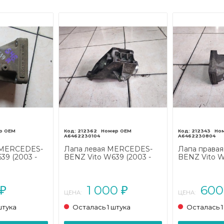
212362
212343
A6462230104
A6462230804
 MERCEDES-
Лапа левая MERCEDES-
Лапа права
39 (2003 -
BENZ Vito W639 (2003 -
BENZ Vito W
2010)
2010)
1 000
60
₽
₽
ЦЕНА:
ЦЕНА:
штука
Осталась 1 штука
Осталась 1