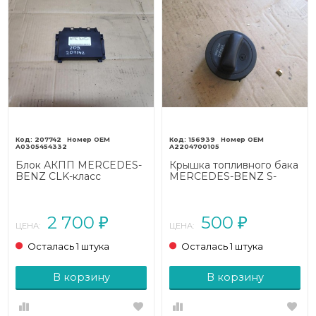
207742
156939
A0305454332
A2204700105
Блок АКПП MERCEDES-
Крышка топливного бака
BENZ CLK-класс
MERCEDES-BENZ S-
C209/A209 (2002 - 2005)
класс W220 рестайлинг
(2002 - 2005)
2 700
500
₽
₽
ЦЕНА:
ЦЕНА:
Осталась 1 штука
Осталась 1 штука
В корзину
В корзину