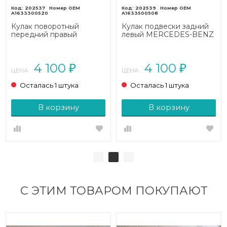
202537
202539
A1633300520
A1633500508
Кулак поворотный
Кулак подвески задний
передний правый
левый MERCEDES-BENZ
MERCEDES-BENZ M-
M-класс W163
класс W163 рестайлинг
рестайлинг (2001 - 2005)
(2001 - 2005)
4 100
4 100
₽
₽
ЦЕНА:
ЦЕНА:
Осталась 1 штука
Осталась 1 штука
В корзину
В корзину
С ЭТИМ ТОВАРОМ ПОКУПАЮТ