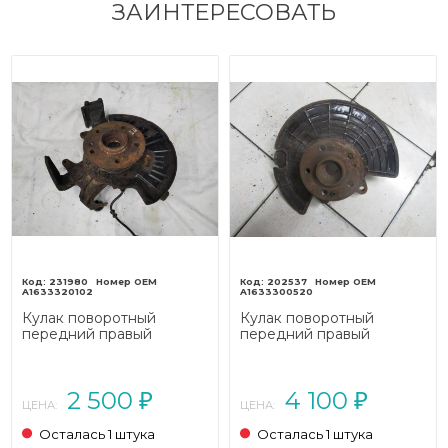
ЗАИНТЕРЕСОВАТЬ
231980
202537
A1633320102
A1633300520
Кулак поворотный
Кулак поворотный
передний правый
передний правый
MERCEDES-BENZ M-
MERCEDES-BENZ M-
класс W163 (1997 - 2001)
класс W163 рестайлинг
(2001 - 2005)
2 500
4 100
₽
₽
ЦЕНА:
ЦЕНА:
Осталась 1 штука
Осталась 1 штука